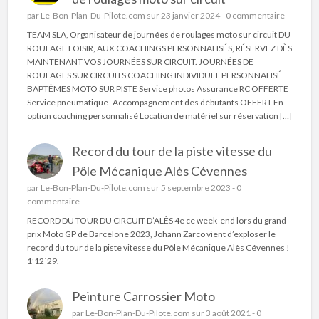
par
Le-Bon-Plan-Du-Pilote.com
sur 23 janvier 2024 -
0 commentaire
TEAM SLA, Organisateur de journées de roulages moto sur circuit DU
ROULAGE LOISIR, AUX COACHINGS PERSONNALISÉS, RÉSERVEZ DÈS
MAINTENANT VOS JOURNÉES SUR CIRCUIT. JOURNÉES DE
ROULAGES SUR CIRCUITS COACHING INDIVIDUEL PERSONNALISÉ
BAPTÊMES MOTO SUR PISTE Service photos Assurance RC OFFERTE
Service pneumatique Accompagnement des débutants OFFERT En
option coaching personnalisé Location de matériel sur réservation […]
Record du tour de la piste vitesse du
Pôle Mécanique Alès Cévennes
par
Le-Bon-Plan-Du-Pilote.com
sur 5 septembre 2023 -
0
commentaire
RECORD DU TOUR DU CIRCUIT D’ALÈS 4e ce week-end lors du grand
prix Moto GP de Barcelone 2023, Johann Zarco vient d’exploser le
record du tour de la piste vitesse du Pôle Mécanique Alès Cévennes !
1’12´29.
Peinture Carrossier Moto
par
Le-Bon-Plan-Du-Pilote.com
sur 3 août 2021 -
0