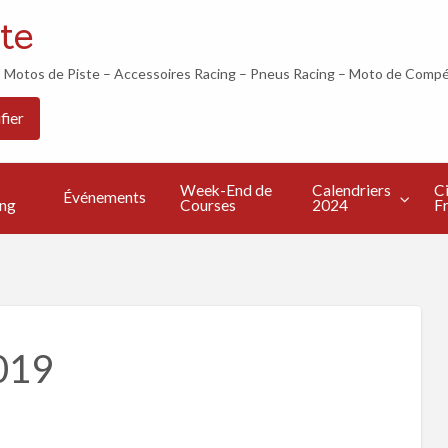
te
otos de Piste – Accessoires Racing – Pneus Racing – Moto de Compé
Les
Calendriers
Circuits
Live
fier
Bonnes
2024
Francais
TV
s
Adresses
Week-End de
Calendriers
Ci
Événements
ing
Courses
2024
Fr
019