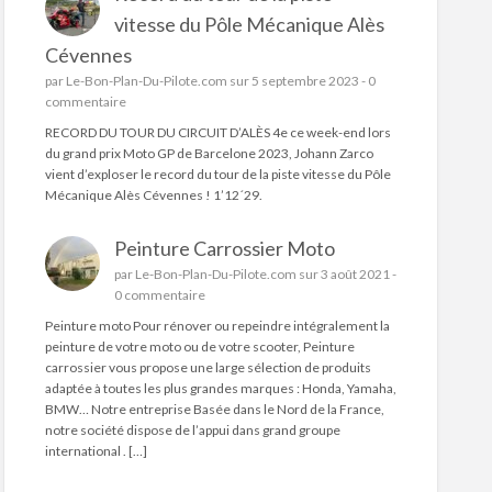
vitesse du Pôle Mécanique Alès
Cévennes
par
Le-Bon-Plan-Du-Pilote.com
sur 5 septembre 2023 -
0
commentaire
RECORD DU TOUR DU CIRCUIT D’ALÈS 4e ce week-end lors
du grand prix Moto GP de Barcelone 2023, Johann Zarco
vient d’exploser le record du tour de la piste vitesse du Pôle
Mécanique Alès Cévennes ! 1’12´29.
Peinture Carrossier Moto
par
Le-Bon-Plan-Du-Pilote.com
sur 3 août 2021 -
0 commentaire
Peinture moto Pour rénover ou repeindre intégralement la
peinture de votre moto ou de votre scooter, Peinture
carrossier vous propose une large sélection de produits
adaptée à toutes les plus grandes marques : Honda, Yamaha,
BMW… Notre entreprise Basée dans le Nord de la France,
notre société dispose de l’appui dans grand groupe
international . […]