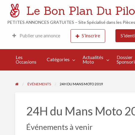
Le Bon Plan Du Pilo
PETITES ANNONCES GRATUITES – Site Spécialisé dans les Pièces M
Week-
Actualités
Dossier
Publier une annonce
S’inscrire
S’identi
Événements
End de
Moto
Sponsoring
Course
Les
Actualités
Dossier
Catégories
Occasions
Moto
Sponsor
ÉVÉNEMENTS
24H DU MANS MOTO 2019
24H du Mans Moto 2
Événements à venir