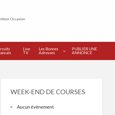
tition Occasion
PUBLIER
UNE
ANNONCE
rcuits
Live
Les Bonnes
PUBLIER UNE
ancais
TV
Adresses
ANNONCE
WEEK-END DE COURSES
Aucun évènement