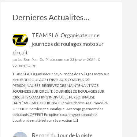
Dernieres Actualites…
TEAM SLA, Organisateur de
journées de roulages moto sur
circuit
par
Le-Bon-Plan-Du-Pilote.com
sur 23 janvier 2024 -
0
commentaire
TEAM SLA, Organisateur de journées de roulages moto sur
circuit DU ROULAGE LOISIR, AUX COACHINGS
PERSONNALISÉS, RÉSERVEZ DÈS MAINTENANT VOS
JOURNÉES SUR CIRCUIT. JOURNÉES DE ROULAGES SUR
CIRCUITS COACHING INDIVIDUEL PERSONNALISÉ
BAPTÊMES MOTO SUR PISTE Service photos Assurance RC
OFFERTE Service pneumatique Accompagnement des
débutants OFFERT En option coaching personnalisé
Location de matériel sur réservation […]
Record du tour de la piste