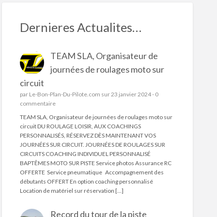
Dernieres Actualites…
TEAM SLA, Organisateur de
journées de roulages moto sur
circuit
par
Le-Bon-Plan-Du-Pilote.com
sur 23 janvier 2024 -
0
commentaire
TEAM SLA, Organisateur de journées de roulages moto sur
circuit DU ROULAGE LOISIR, AUX COACHINGS
PERSONNALISÉS, RÉSERVEZ DÈS MAINTENANT VOS
JOURNÉES SUR CIRCUIT. JOURNÉES DE ROULAGES SUR
CIRCUITS COACHING INDIVIDUEL PERSONNALISÉ
BAPTÊMES MOTO SUR PISTE Service photos Assurance RC
OFFERTE Service pneumatique Accompagnement des
débutants OFFERT En option coaching personnalisé
Location de matériel sur réservation […]
Record du tour de la piste