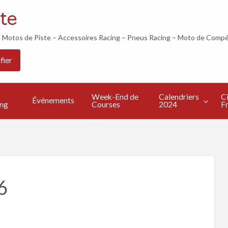
te
otos de Piste – Accessoires Racing – Pneus Racing – Moto de Compé
Les
Calendriers
Circuits
Live
fier
Bonnes
2024
Francais
TV
s
Adresses
Week-End de
Calendriers
Ci
Événements
ing
Courses
2024
Fr
6