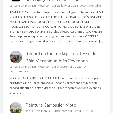
par
Le-Bon-Plan-Du-Pilote.com
sur 23 janvier 2024 -
0 commentaire
TEAM SLA, Organisateur de journées de roulages moto sur circuit DU
ROULAGE LOISIR, AUX COACHINGS PERSONNALISÉS, RÉSERVEZ DÈS
MAINTENANT VOS JOURNÉES SUR CIRCUIT. JOURNÉES DE
ROULAGES SUR CIRCUITS COACHING INDIVIDUEL PERSONNALISÉ
BAPTÊMES MOTO SUR PISTE Service photos Assurance RC OFFERTE
Service pneumatique Accompagnement des débutants OFFERT En
option coaching personnalisé Location de matériel sur réservation […]
Record du tour de la piste vitesse du
Pôle Mécanique Alès Cévennes
par
Le-Bon-Plan-Du-Pilote.com
sur 5 septembre 2023 -
0
commentaire
RECORD DU TOUR DU CIRCUIT D’ALÈS 4e ce week-end lors du grand
prix Moto GP de Barcelone 2023, Johann Zarco vient d’exploser le
record du tour de la piste vitesse du Pôle Mécanique Alès Cévennes !
1’12´29.
Peinture Carrossier Moto
par
Le-Bon-Plan-Du-Pilote.com
sur 3 août 2021 -
0