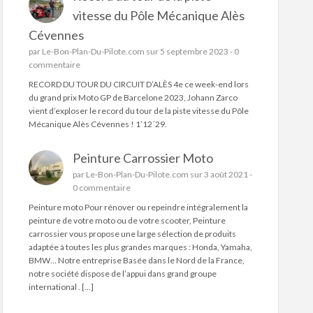
vitesse du Pôle Mécanique Alès
Cévennes
par
Le-Bon-Plan-Du-Pilote.com
sur 5 septembre 2023 -
0
commentaire
RECORD DU TOUR DU CIRCUIT D’ALÈS 4e ce week-end lors
du grand prix Moto GP de Barcelone 2023, Johann Zarco
vient d’exploser le record du tour de la piste vitesse du Pôle
Mécanique Alès Cévennes ! 1’12´29.
Peinture Carrossier Moto
par
Le-Bon-Plan-Du-Pilote.com
sur 3 août 2021 -
0 commentaire
Peinture moto Pour rénover ou repeindre intégralement la
peinture de votre moto ou de votre scooter, Peinture
carrossier vous propose une large sélection de produits
adaptée à toutes les plus grandes marques : Honda, Yamaha,
BMW… Notre entreprise Basée dans le Nord de la France,
notre société dispose de l’appui dans grand groupe
international . […]