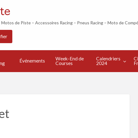
te
otos de Piste – Accessoires Racing – Pneus Racing – Moto de Compé
Les
Calendriers
Circuits
Live
fier
Bonnes
2024
Francais
TV
s
Adresses
Week-End de
Calendriers
Ci
Événements
ing
Courses
2024
Fr
et