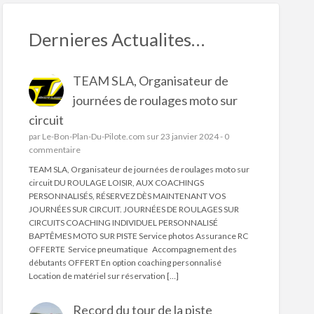
Dernieres Actualites…
TEAM SLA, Organisateur de
journées de roulages moto sur
circuit
par
Le-Bon-Plan-Du-Pilote.com
sur 23 janvier 2024 -
0
commentaire
TEAM SLA, Organisateur de journées de roulages moto sur
circuit DU ROULAGE LOISIR, AUX COACHINGS
PERSONNALISÉS, RÉSERVEZ DÈS MAINTENANT VOS
JOURNÉES SUR CIRCUIT. JOURNÉES DE ROULAGES SUR
CIRCUITS COACHING INDIVIDUEL PERSONNALISÉ
BAPTÊMES MOTO SUR PISTE Service photos Assurance RC
OFFERTE Service pneumatique Accompagnement des
débutants OFFERT En option coaching personnalisé
Location de matériel sur réservation […]
Record du tour de la piste