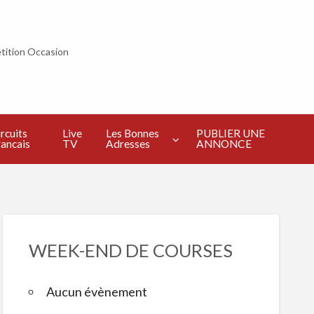
tition Occasion
PUBLIER
UNE
ANNONCE
rcuits
Live
Les Bonnes
PUBLIER UNE
ancais
TV
Adresses
ANNONCE
WEEK-END DE COURSES
Aucun évènement