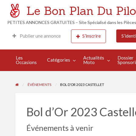
Le Bon Plan Du Pilo
PETITES ANNONCES GRATUITES – Site Spécialisé dans les Pièces M
Week-
Actualités
Dossier
Publier une annonce
S’inscrire
S’identi
Événements
End de
Moto
Sponsoring
Course
Les
Actualités
Dossier
Catégories
Occasions
Moto
Sponsor
ÉVÉNEMENTS
BOL D’OR 2023 CASTELLET
Bol d’Or 2023 Castell
Événements à venir