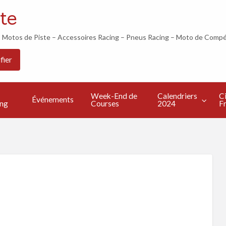
te
otos de Piste – Accessoires Racing – Pneus Racing – Moto de Compé
Les
Calendriers
Circuits
Live
fier
Bonnes
2024
Francais
TV
s
Adresses
Week-End de
Calendriers
Ci
Événements
ing
Courses
2024
Fr