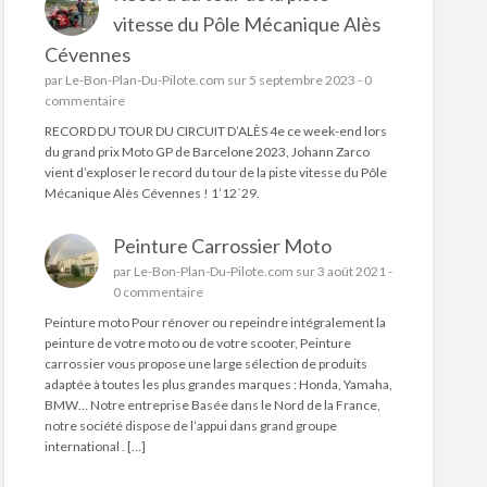
vitesse du Pôle Mécanique Alès
Cévennes
par
Le-Bon-Plan-Du-Pilote.com
sur 5 septembre 2023 -
0
commentaire
RECORD DU TOUR DU CIRCUIT D’ALÈS 4e ce week-end lors
du grand prix Moto GP de Barcelone 2023, Johann Zarco
vient d’exploser le record du tour de la piste vitesse du Pôle
Mécanique Alès Cévennes ! 1’12´29.
Peinture Carrossier Moto
par
Le-Bon-Plan-Du-Pilote.com
sur 3 août 2021 -
0 commentaire
Peinture moto Pour rénover ou repeindre intégralement la
peinture de votre moto ou de votre scooter, Peinture
carrossier vous propose une large sélection de produits
adaptée à toutes les plus grandes marques : Honda, Yamaha,
BMW… Notre entreprise Basée dans le Nord de la France,
notre société dispose de l’appui dans grand groupe
international . […]