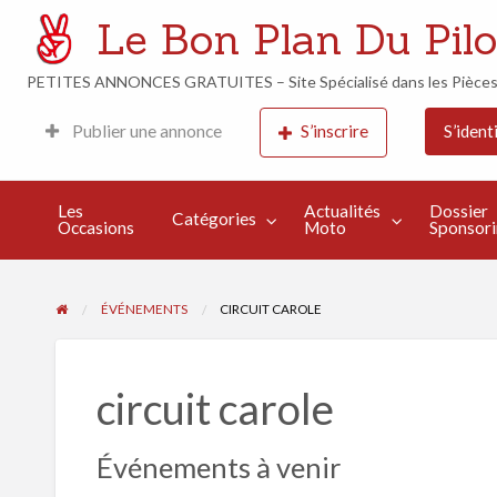
Le Bon Plan Du Pilo
PETITES ANNONCES GRATUITES – Site Spécialisé dans les Pièces M
Week-
Actualités
Dossier
Publier une annonce
S’inscrire
S’identi
Événements
End de
Moto
Sponsoring
Course
Les
Actualités
Dossier
Catégories
Occasions
Moto
Sponsor
ÉVÉNEMENTS
CIRCUIT CAROLE
circuit carole
Événements à venir