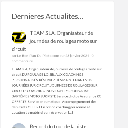
Dernieres Actualites…
TEAM SLA, Organisateur de
journées de roulages moto sur
circuit
par
Le-Bon-Plan-Du-Pilote.com
sur 23 janvier 2024 -
0
commentaire
TEAM SLA, Organisateur de journées de roulages moto sur
circuit DU ROULAGE LOISIR, AUX COACHINGS
PERSONNALISÉS, RÉSERVEZ DÈS MAINTENANT VOS
JOURNÉES SUR CIRCUIT. JOURNÉES DE ROULAGES SUR
CIRCUITS COACHING INDIVIDUEL PERSONNALISÉ
BAPTÊMES MOTO SUR PISTE Service photos Assurance RC
OFFERTE Service pneumatique Accompagnement des
débutants OFFERT En option coaching personnalisé
Location de matériel sur réservation […]
Record du tour de la piste