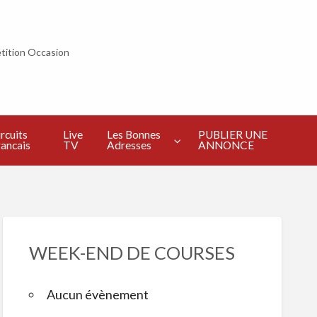
tition Occasion
PUBLIER
UNE
ANNONCE
rcuits
Live
Les Bonnes
PUBLIER UNE
ancais
TV
Adresses
ANNONCE
WEEK-END DE COURSES
Aucun évènement