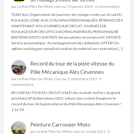
par
Le-Bon-Plan-Du-Pilote.com
sur 23 janvier 2024 -
0 commentaire
TEAM SLA, Organisateur de journées de roulages moto sur circuit DU
ROULAGE LOISIR, AUX COACHINGS PERSONNALISÉS, RÉSERVEZ DÈS
MAINTENANT VOS JOURNÉES SUR CIRCUIT. JOURNÉES DE
ROULAGES SUR CIRCUITS COACHING INDIVIDUEL PERSONNALISÉ
BAPTÊMES MOTO SUR PISTE Service photos Assurance RC OFFERTE
Service pneumatique Accompagnement des débutants OFFERT En
option coaching personnalisé Location de matériel sur réservation […]
Record du tour de la piste vitesse du
Pôle Mécanique Alès Cévennes
par
Le-Bon-Plan-Du-Pilote.com
sur 5 septembre 2023 -
0
commentaire
RECORD DU TOUR DU CIRCUIT D’ALÈS 4e ce week-end lors du grand
prix Moto GP de Barcelone 2023, Johann Zarco vient d’exploser le
record du tour de la piste vitesse du Pôle Mécanique Alès Cévennes !
1’12´29.
Peinture Carrossier Moto
par
Le-Bon-Plan-Du-Pilote.com
sur 3 août 2021 -
0