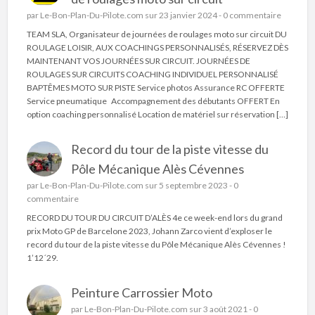
par
Le-Bon-Plan-Du-Pilote.com
sur 23 janvier 2024 -
0 commentaire
TEAM SLA, Organisateur de journées de roulages moto sur circuit DU
ROULAGE LOISIR, AUX COACHINGS PERSONNALISÉS, RÉSERVEZ DÈS
MAINTENANT VOS JOURNÉES SUR CIRCUIT. JOURNÉES DE
ROULAGES SUR CIRCUITS COACHING INDIVIDUEL PERSONNALISÉ
BAPTÊMES MOTO SUR PISTE Service photos Assurance RC OFFERTE
Service pneumatique Accompagnement des débutants OFFERT En
option coaching personnalisé Location de matériel sur réservation […]
Record du tour de la piste vitesse du
Pôle Mécanique Alès Cévennes
par
Le-Bon-Plan-Du-Pilote.com
sur 5 septembre 2023 -
0
commentaire
RECORD DU TOUR DU CIRCUIT D’ALÈS 4e ce week-end lors du grand
prix Moto GP de Barcelone 2023, Johann Zarco vient d’exploser le
record du tour de la piste vitesse du Pôle Mécanique Alès Cévennes !
1’12´29.
Peinture Carrossier Moto
par
Le-Bon-Plan-Du-Pilote.com
sur 3 août 2021 -
0