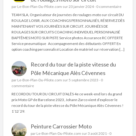
par
Le-Bon-Plan-Du-Pilote.com
sur 23 janvier 2024 -
0 commentaire
TEAM SLA, Organisateur de journées de roulages moto sur circuit DU
ROULAGE LOISIR, AUX COACHINGS PERSONNALISÉS, RÉSERVEZ DÈS
MAINTENANT VOS JOURNÉES SUR CIRCUIT. JOURNÉES DE
ROULAGES SUR CIRCUITS COACHING INDIVIDUEL PERSONNALISÉ
BAPTÊMES MOTO SUR PISTE Service photos Assurance RC OFFERTE
Service pneumatique Accompagnement des débutants OFFERT En
option coaching personnalisé Location de matériel sur réservation […]
Record du tour de la piste vitesse du
Pôle Mécanique Alès Cévennes
par
Le-Bon-Plan-Du-Pilote.com
sur 5 septembre 2023 -
0
commentaire
RECORD DU TOUR DU CIRCUIT D’ALÈS 4e ce week-end lors du grand
prix Moto GP de Barcelone 2023, Johann Zarco vient d’exploser le
record du tour de la piste vitesse du Pôle Mécanique Alès Cévennes !
1’12´29.
Peinture Carrossier Moto
par
Le-Bon-Plan-Du-Pilote.com
sur 3 août 2021 -
0