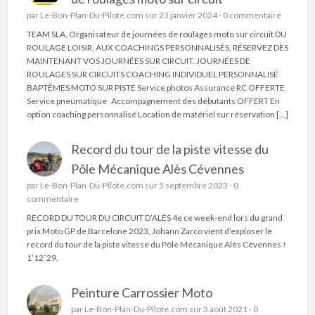
par
Le-Bon-Plan-Du-Pilote.com
sur 23 janvier 2024 -
0 commentaire
TEAM SLA, Organisateur de journées de roulages moto sur circuit DU
ROULAGE LOISIR, AUX COACHINGS PERSONNALISÉS, RÉSERVEZ DÈS
MAINTENANT VOS JOURNÉES SUR CIRCUIT. JOURNÉES DE
ROULAGES SUR CIRCUITS COACHING INDIVIDUEL PERSONNALISÉ
BAPTÊMES MOTO SUR PISTE Service photos Assurance RC OFFERTE
Service pneumatique Accompagnement des débutants OFFERT En
option coaching personnalisé Location de matériel sur réservation […]
Record du tour de la piste vitesse du
Pôle Mécanique Alès Cévennes
par
Le-Bon-Plan-Du-Pilote.com
sur 5 septembre 2023 -
0
commentaire
RECORD DU TOUR DU CIRCUIT D’ALÈS 4e ce week-end lors du grand
prix Moto GP de Barcelone 2023, Johann Zarco vient d’exploser le
record du tour de la piste vitesse du Pôle Mécanique Alès Cévennes !
1’12´29.
Peinture Carrossier Moto
par
Le-Bon-Plan-Du-Pilote.com
sur 3 août 2021 -
0