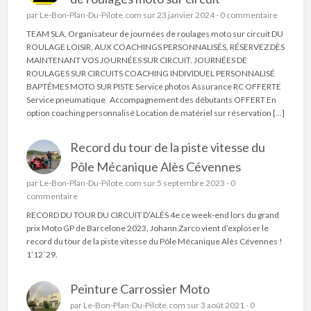
par
Le-Bon-Plan-Du-Pilote.com
sur 23 janvier 2024 -
0 commentaire
TEAM SLA, Organisateur de journées de roulages moto sur circuit DU
ROULAGE LOISIR, AUX COACHINGS PERSONNALISÉS, RÉSERVEZ DÈS
MAINTENANT VOS JOURNÉES SUR CIRCUIT. JOURNÉES DE
ROULAGES SUR CIRCUITS COACHING INDIVIDUEL PERSONNALISÉ
BAPTÊMES MOTO SUR PISTE Service photos Assurance RC OFFERTE
Service pneumatique Accompagnement des débutants OFFERT En
option coaching personnalisé Location de matériel sur réservation […]
Record du tour de la piste vitesse du
Pôle Mécanique Alès Cévennes
par
Le-Bon-Plan-Du-Pilote.com
sur 5 septembre 2023 -
0
commentaire
RECORD DU TOUR DU CIRCUIT D’ALÈS 4e ce week-end lors du grand
prix Moto GP de Barcelone 2023, Johann Zarco vient d’exploser le
record du tour de la piste vitesse du Pôle Mécanique Alès Cévennes !
1’12´29.
Peinture Carrossier Moto
par
Le-Bon-Plan-Du-Pilote.com
sur 3 août 2021 -
0