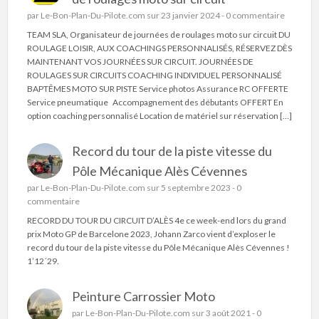
par
Le-Bon-Plan-Du-Pilote.com
sur 23 janvier 2024 -
0 commentaire
TEAM SLA, Organisateur de journées de roulages moto sur circuit DU
ROULAGE LOISIR, AUX COACHINGS PERSONNALISÉS, RÉSERVEZ DÈS
MAINTENANT VOS JOURNÉES SUR CIRCUIT. JOURNÉES DE
ROULAGES SUR CIRCUITS COACHING INDIVIDUEL PERSONNALISÉ
BAPTÊMES MOTO SUR PISTE Service photos Assurance RC OFFERTE
Service pneumatique Accompagnement des débutants OFFERT En
option coaching personnalisé Location de matériel sur réservation […]
Record du tour de la piste vitesse du
Pôle Mécanique Alès Cévennes
par
Le-Bon-Plan-Du-Pilote.com
sur 5 septembre 2023 -
0
commentaire
RECORD DU TOUR DU CIRCUIT D’ALÈS 4e ce week-end lors du grand
prix Moto GP de Barcelone 2023, Johann Zarco vient d’exploser le
record du tour de la piste vitesse du Pôle Mécanique Alès Cévennes !
1’12´29.
Peinture Carrossier Moto
par
Le-Bon-Plan-Du-Pilote.com
sur 3 août 2021 -
0