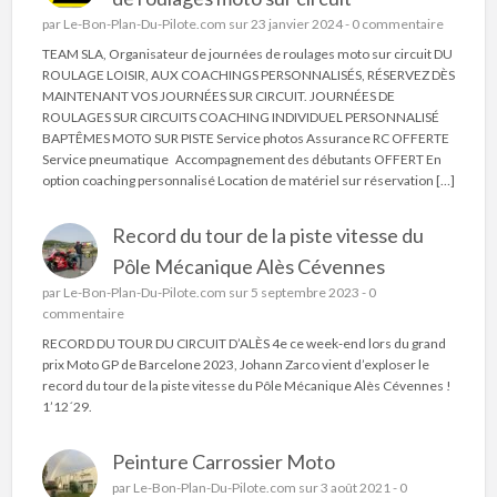
par
Le-Bon-Plan-Du-Pilote.com
sur 23 janvier 2024 -
0 commentaire
TEAM SLA, Organisateur de journées de roulages moto sur circuit DU
ROULAGE LOISIR, AUX COACHINGS PERSONNALISÉS, RÉSERVEZ DÈS
MAINTENANT VOS JOURNÉES SUR CIRCUIT. JOURNÉES DE
ROULAGES SUR CIRCUITS COACHING INDIVIDUEL PERSONNALISÉ
BAPTÊMES MOTO SUR PISTE Service photos Assurance RC OFFERTE
Service pneumatique Accompagnement des débutants OFFERT En
option coaching personnalisé Location de matériel sur réservation […]
Record du tour de la piste vitesse du
Pôle Mécanique Alès Cévennes
par
Le-Bon-Plan-Du-Pilote.com
sur 5 septembre 2023 -
0
commentaire
RECORD DU TOUR DU CIRCUIT D’ALÈS 4e ce week-end lors du grand
prix Moto GP de Barcelone 2023, Johann Zarco vient d’exploser le
record du tour de la piste vitesse du Pôle Mécanique Alès Cévennes !
1’12´29.
Peinture Carrossier Moto
par
Le-Bon-Plan-Du-Pilote.com
sur 3 août 2021 -
0