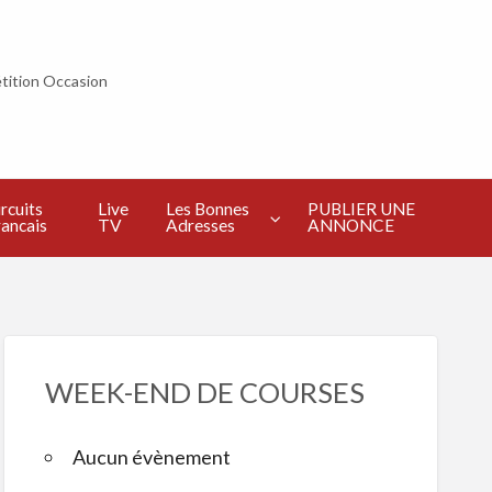
tition Occasion
PUBLIER
UNE
ANNONCE
rcuits
Live
Les Bonnes
PUBLIER UNE
ancais
TV
Adresses
ANNONCE
WEEK-END DE COURSES
Aucun évènement