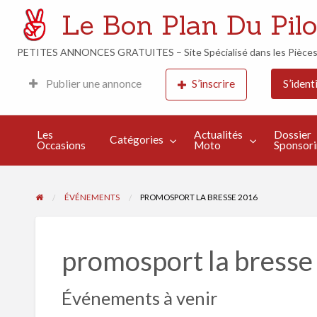
Le Bon Plan Du Pilo
PETITES ANNONCES GRATUITES – Site Spécialisé dans les Pièces M
Week-
Actualités
Dossier
Publier une annonce
S’inscrire
S’identi
Événements
End de
Moto
Sponsoring
Course
Les
Actualités
Dossier
Catégories
Occasions
Moto
Sponsor
ÉVÉNEMENTS
PROMOSPORT LA BRESSE 2016
promosport la bresse
Événements à venir