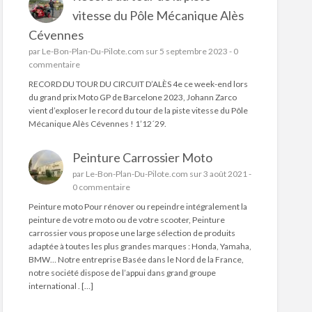
vitesse du Pôle Mécanique Alès
Cévennes
par
Le-Bon-Plan-Du-Pilote.com
sur 5 septembre 2023 -
0
commentaire
RECORD DU TOUR DU CIRCUIT D’ALÈS 4e ce week-end lors
du grand prix Moto GP de Barcelone 2023, Johann Zarco
vient d’exploser le record du tour de la piste vitesse du Pôle
Mécanique Alès Cévennes ! 1’12´29.
Peinture Carrossier Moto
par
Le-Bon-Plan-Du-Pilote.com
sur 3 août 2021 -
0 commentaire
Peinture moto Pour rénover ou repeindre intégralement la
peinture de votre moto ou de votre scooter, Peinture
carrossier vous propose une large sélection de produits
adaptée à toutes les plus grandes marques : Honda, Yamaha,
BMW… Notre entreprise Basée dans le Nord de la France,
notre société dispose de l’appui dans grand groupe
international . […]