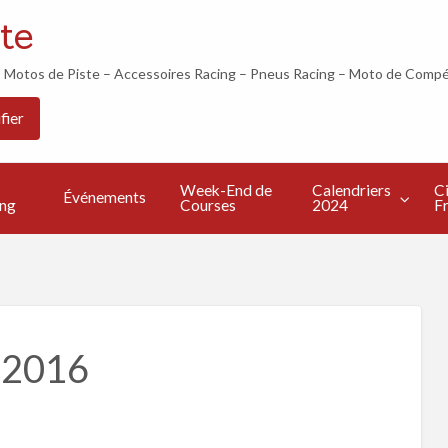
te
otos de Piste – Accessoires Racing – Pneus Racing – Moto de Compé
Les
Calendriers
Circuits
Live
fier
Bonnes
2024
Francais
TV
s
Adresses
Week-End de
Calendriers
Ci
Événements
ing
Courses
2024
Fr
 2016