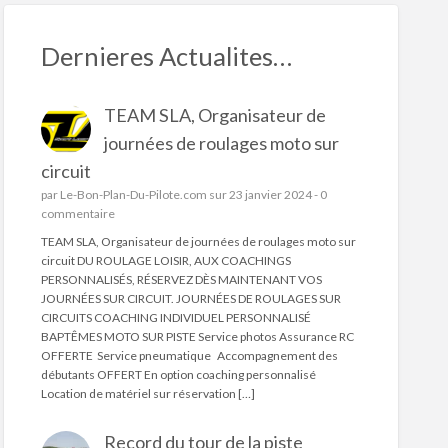
Dernieres Actualites…
TEAM SLA, Organisateur de
journées de roulages moto sur
circuit
par
Le-Bon-Plan-Du-Pilote.com
sur 23 janvier 2024 -
0
commentaire
TEAM SLA, Organisateur de journées de roulages moto sur
circuit DU ROULAGE LOISIR, AUX COACHINGS
PERSONNALISÉS, RÉSERVEZ DÈS MAINTENANT VOS
JOURNÉES SUR CIRCUIT. JOURNÉES DE ROULAGES SUR
CIRCUITS COACHING INDIVIDUEL PERSONNALISÉ
BAPTÊMES MOTO SUR PISTE Service photos Assurance RC
OFFERTE Service pneumatique Accompagnement des
débutants OFFERT En option coaching personnalisé
Location de matériel sur réservation […]
Record du tour de la piste