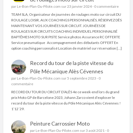
par
Le-Bon-Plan-Du-Pilote.com
sur 23 janvier 2024 -
0 commentaire
TEAM SLA, Organisateur de journées de roulages moto sur circuit DU
ROULAGE LOISIR, AUX COACHINGS PERSONNALISÉS, RÉSERVEZ DÈS
MAINTENANT VOS JOURNÉES SUR CIRCUIT. JOURNÉES DE
ROULAGES SUR CIRCUITS COACHING INDIVIDUEL PERSONNALISÉ
BAPTÊMES MOTO SUR PISTE Service photos Assurance RC OFFERTE
Service pneumatique Accompagnement des débutants OFFERT En
option coaching personnalisé Location de matériel sur réservation […]
Record du tour de la piste vitesse du
Pôle Mécanique Alès Cévennes
par
Le-Bon-Plan-Du-Pilote.com
sur 5 septembre 2023 -
0
commentaire
RECORD DU TOUR DU CIRCUIT D’ALÈS 4e ce week-end lors du grand
prix Moto GP de Barcelone 2023, Johann Zarco vient d’exploser le
record du tour de la piste vitesse du Pôle Mécanique Alès Cévennes !
1’12´29.
Peinture Carrossier Moto
par
Le-Bon-Plan-Du-Pilote.com
sur 3 août 2021 -
0