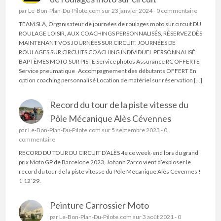
par
Le-Bon-Plan-Du-Pilote.com
sur 23 janvier 2024 -
0 commentaire
TEAM SLA, Organisateur de journées de roulages moto sur circuit DU
ROULAGE LOISIR, AUX COACHINGS PERSONNALISÉS, RÉSERVEZ DÈS
MAINTENANT VOS JOURNÉES SUR CIRCUIT. JOURNÉES DE
ROULAGES SUR CIRCUITS COACHING INDIVIDUEL PERSONNALISÉ
BAPTÊMES MOTO SUR PISTE Service photos Assurance RC OFFERTE
Service pneumatique Accompagnement des débutants OFFERT En
option coaching personnalisé Location de matériel sur réservation […]
Record du tour de la piste vitesse du
Pôle Mécanique Alès Cévennes
par
Le-Bon-Plan-Du-Pilote.com
sur 5 septembre 2023 -
0
commentaire
RECORD DU TOUR DU CIRCUIT D’ALÈS 4e ce week-end lors du grand
prix Moto GP de Barcelone 2023, Johann Zarco vient d’exploser le
record du tour de la piste vitesse du Pôle Mécanique Alès Cévennes !
1’12´29.
Peinture Carrossier Moto
par
Le-Bon-Plan-Du-Pilote.com
sur 3 août 2021 -
0