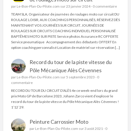
par
Le-Bon-Plan-Du-Pilote.com
sur 23 janvier 2024 -
0 commentaire
TEAM SLA, Organisateur de journées de roulages moto sur circuit DU
ROULAGE LOISIR, AUX COACHINGS PERSONNALISÉS, RÉSERVEZ DÈS
MAINTENANT VOS JOURNÉES SUR CIRCUIT. JOURNÉES DE
ROULAGES SUR CIRCUITS COACHING INDIVIDUEL PERSONNALISÉ
BAPTÊMES MOTO SUR PISTE Service photos Assurance RC OFFERTE
Service pneumatique Accompagnement des débutants OFFERT En
option coaching personnalisé Location de matériel sur réservation […]
Record du tour de la piste vitesse du
Pôle Mécanique Alès Cévennes
par
Le-Bon-Plan-Du-Pilote.com
sur 5 septembre 2023 -
0
commentaire
RECORD DU TOUR DU CIRCUIT D’ALÈS 4e ce week-end lors du grand
prix Moto GP de Barcelone 2023, Johann Zarco vient d’exploser le
record du tour de la piste vitesse du Pôle Mécanique Alès Cévennes !
1’12´29.
Peinture Carrossier Moto
par
Le-Bon-Plan-Du-Pilote.com
sur 3 août 2021 -
0