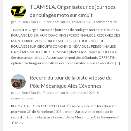
TEAM SLA, Organisateur de journées
de roulages moto sur circuit
par
Le-Bon-Plan-Du-Pilote.com
sur 23 janvier 2024 -
0 commentaire
TEAM SLA, Organisateur de journées de roulages moto sur circuit DU
ROULAGE LOISIR, AUX COACHINGS PERSONNALISÉS, RÉSERVEZ DÈS
MAINTENANT VOS JOURNÉES SUR CIRCUIT. JOURNÉES DE
ROULAGES SUR CIRCUITS COACHING INDIVIDUEL PERSONNALISÉ
BAPTÊMES MOTO SUR PISTE Service photos Assurance RC OFFERTE
Service pneumatique Accompagnement des débutants OFFERT En
option coaching personnalisé Location de matériel sur réservation […]
Record du tour de la piste vitesse du
Pôle Mécanique Alès Cévennes
par
Le-Bon-Plan-Du-Pilote.com
sur 5 septembre 2023 -
0
commentaire
RECORD DU TOUR DU CIRCUIT D’ALÈS 4e ce week-end lors du grand
prix Moto GP de Barcelone 2023, Johann Zarco vient d’exploser le
record du tour de la piste vitesse du Pôle Mécanique Alès Cévennes !
1’12´29.