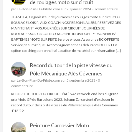
de roulages moto sur circuit
par
Le-Bon-Plan-Du-Pilote.com
sur 23 janvier 2024 -
0 commentaire
TEAM SLA, Organisateur de journées de roulages moto sur circuit DU
ROULAGE LOISIR, AUX COACHINGS PERSONNALISÉS, RÉSERVEZ DÈS
MAINTENANT VOS JOURNÉES SUR CIRCUIT. JOURNÉES DE
ROULAGES SUR CIRCUITS COACHING INDIVIDUEL PERSONNALISÉ
BAPTÊMES MOTO SUR PISTE Service photos Assurance RC OFFERTE
Service pneumatique Accompagnement des débutants OFFERT En
option coaching personnalisé Location de matériel sur réservation […]
Record du tour de la piste vitesse du
Pôle Mécanique Alès Cévennes
par
Le-Bon-Plan-Du-Pilote.com
sur 5 septembre 2023 -
0
commentaire
RECORD DU TOUR DU CIRCUIT D’ALÈS 4e ce week-end lors du grand
prix Moto GP de Barcelone 2023, Johann Zarco vient d’exploser le
record du tour de la piste vitesse du Pôle Mécanique Alès Cévennes !
1’12´29.
Peinture Carrossier Moto