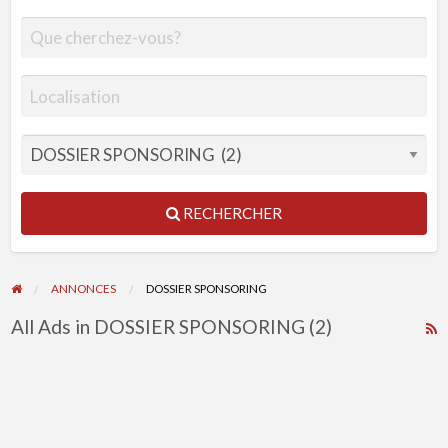
RECHERCHER
ANNONCES
DOSSIER SPONSORING
All Ads in DOSSIER SPONSORING (2)
R
F
f
a
t