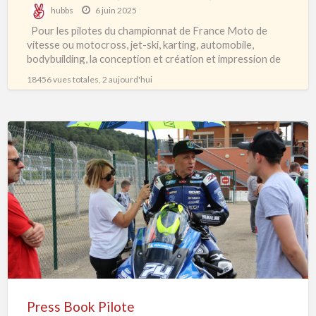
hubbs
6 juin 2025
Pour les pilotes du championnat de France Moto de
vitesse ou motocross, jet-ski, karting, automobile,
bodybuilding, la conception et création et impression de
press-book, dossier
[…]
18456 vues totales, 2 aujourd'hui
Press
Book
Pilote
Press Book Pilote