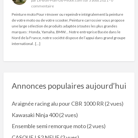
par
Le-Bon-Plan-Du-Pilote.com
sur 3 août 2021 -
0
commentaire
Peinture moto Pour rénover ou repeindre intégralement la peinture
de votre moto ou de votre scooter, Peinture carrossier vous propose
une large sélection de produits adaptée à toutes les plus grandes
marques : Honda, Yamaha, BMW… Notre entreprise Basée dans le
Nord de la France, notre société dispose de l’appui dans grand groupe
international . […]
Annonces populaires aujourd’hui
Araignée racing alu pour CBR 1000 RR
(2 vues)
Kawasaki Ninja 400
(2 vues)
Ensemble semi remorque moto
(2 vues)
CASQUE LS2 NEUF
(2 vues)