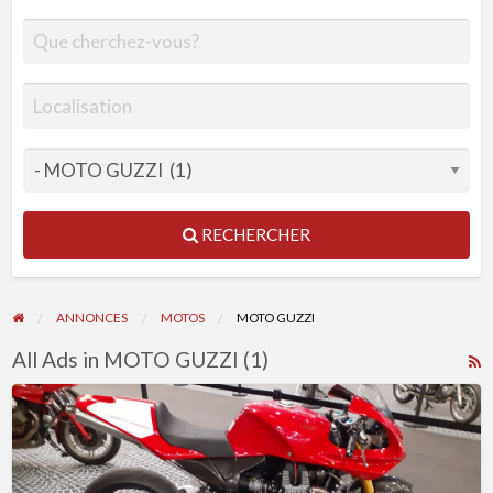
RECHERCHER
ANNONCES
MOTOS
MOTO GUZZI
All Ads in MOTO GUZZI (1)
R
F
Moto
f
Guzzi
a
mgs
t
01