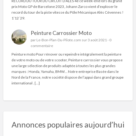
RECORD DU TOUR DU CIRCUIT D’ALÈS 4e ce week-end lors du grand
prix Moto GP de Barcelone 2023, Johann Zarco vient d’exploser le
record du tour de la piste vitesse du Pôle Mécanique Alès Cévennes !
1’12´29.
Peinture Carrossier Moto
par
Le-Bon-Plan-Du-Pilote.com
sur 3 août 2021 -
0
commentaire
Peinture moto Pour rénover ou repeindre intégralement la peinture
de votre moto ou de votre scooter, Peinture carrossier vous propose
une large sélection de produits adaptée à toutes les plus grandes
marques : Honda, Yamaha, BMW… Notre entreprise Basée dans le
Nord de la France, notre société dispose de l’appui dans grand groupe
international . […]
Annonces populaires aujourd’hui