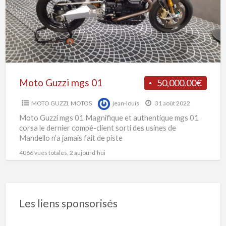
G
Moto Guzzi mgs 01
50,000.00€
MOTO GUZZI
,
MOTOS
jean-louis
31 août 2022
Moto Guzzi mgs 01 Magnifique et authentique mgs 01
corsa le dernier compé-client sorti des usines de
Mandello n’a jamais fait de piste
4066 vues totales, 2 aujourd'hui
Les liens sponsorisés