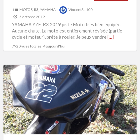
MOTOS
,
R3
,
YAMAHA
Vincent31100
5 octobre 2019
YAMAHA YZF-R3 2019 piste Moto très bien équipée.
Aucune chute. La moto est entièrement révisée (partie
cycle et moteur), prête à rouler. Je peux vendre
[…]
7920 vues totales, 4 aujourd'hui
YAMAHA
R3