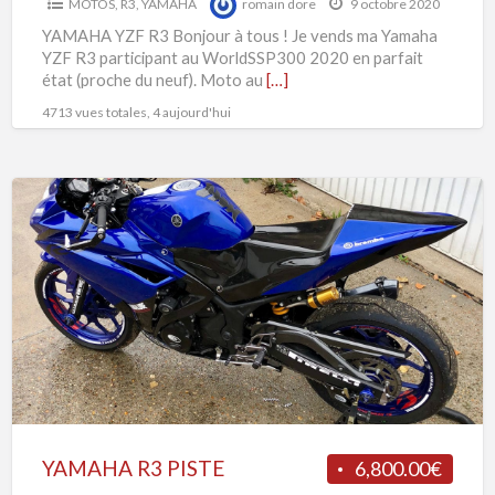
MOTOS
,
R3
,
YAMAHA
romain dore
9 octobre 2020
YAMAHA YZF R3 Bonjour à tous ! Je vends ma Yamaha
YZF R3 participant au WorldSSP300 2020 en parfait
état (proche du neuf). Moto au
[…]
4713 vues totales, 4 aujourd'hui
YAMAHA
R3
PISTE
YAMAHA R3 PISTE
6,800.00€