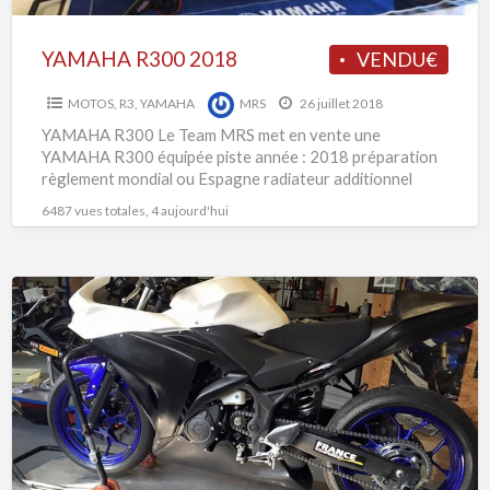
YAMAHA R300 2018
VENDU€
MOTOS
,
R3
,
YAMAHA
MRS
26 juillet 2018
YAMAHA R300 Le Team MRS met en vente une
YAMAHA R300 équipée piste année : 2018 préparation
règlement mondial ou Espagne radiateur additionnel
shiftter hm embrayage
[…]
6487 vues totales, 4 aujourd'hui
Yamaha
R3