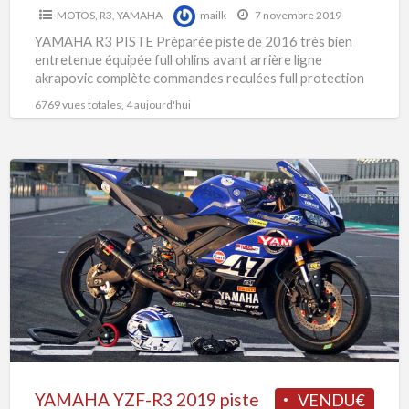
MOTOS
,
R3
,
YAMAHA
mailk
7 novembre 2019
YAMAHA R3 PISTE Préparée piste de 2016 très bien
entretenue équipée full ohlins avant arrière ligne
akrapovic complète commandes reculées full protection
RG disque et
[…]
6769 vues totales, 4 aujourd'hui
YAMAHA
YZF-
R3
2019
piste
YAMAHA YZF-R3 2019 piste
VENDU€