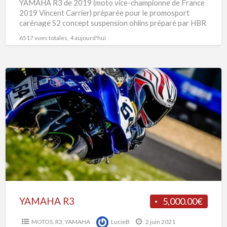
YAMAHA R3 de 2019 (moto vice-championne de France
2019 Vincent Carrier) préparée pour le promosport
carénage S2 concept suspension ohlins préparé par HBR
ressort réglable avec
[…]
6517 vues totales, 4 aujourd'hui
YAMAHA
R3
YAMAHA R3
5,000.00€
MOTOS
,
R3
,
YAMAHA
LucieB
2 juin 2021