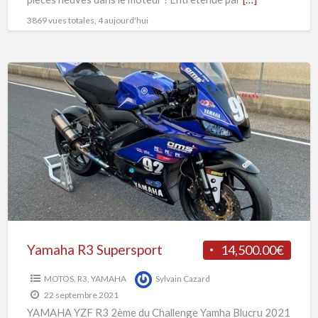
3869 vues totales, 4 aujourd'hui
Yamaha
R3
Supersport
Yamaha R3 Supersport
14,500.00€
MOTOS
,
R3
,
YAMAHA
Sylvain Cazard
22 septembre 2021
YAMAHA YZF R3 2ème du Challenge Yamha Blucru 2021