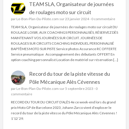
TEAM SLA, Organisateur de journées
de roulages moto sur circuit
par
Le-Bon-Plan-Du-Pilote.com
sur 23 janvier 2024 -
0 commentaire
TEAM SLA, Organisateur de journées de roulages moto sur circuit DU
ROULAGE LOISIR, AUX COACHINGS PERSONNALISÉS, RÉSERVEZ DÈS
MAINTENANT VOS JOURNÉES SUR CIRCUIT. JOURNÉES DE
ROULAGES SUR CIRCUITS COACHING INDIVIDUEL PERSONNALISÉ
BAPTÊMES MOTO SUR PISTE Service photos Assurance RC OFFERTE
Service pneumatique Accompagnement des débutants OFFERT En
option coaching personnalisé Location de matériel sur réservation […]
Record du tour de la piste vitesse du
Pôle Mécanique Alès Cévennes
par
Le-Bon-Plan-Du-Pilote.com
sur 5 septembre 2023 -
0
commentaire
RECORD DU TOUR DU CIRCUIT D’ALÈS 4e ce week-end lors du grand
prix Moto GP de Barcelone 2023, Johann Zarco vient d’exploser le
record du tour de la piste vitesse du Pôle Mécanique Alès Cévennes !
1’12´29.