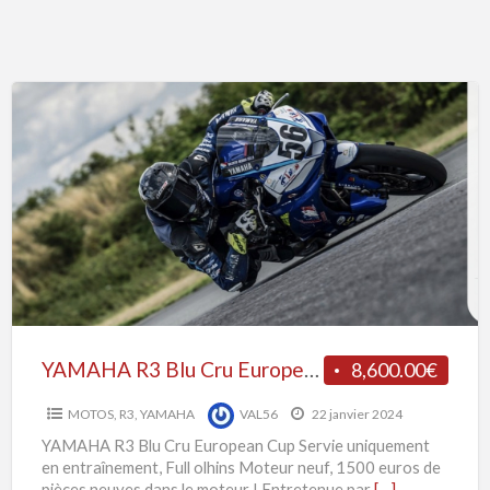
R
YAMAHA
R3
Blu
Cru
European
Cup
YAMAHA R3 Blu Cru European Cup
8,600.00€
MOTOS
,
R3
,
YAMAHA
VAL56
22 janvier 2024
YAMAHA R3 Blu Cru European Cup Servie uniquement
en entraînement, Full olhins Moteur neuf, 1500 euros de
pièces neuves dans le moteur ! Entretenue par
[…]