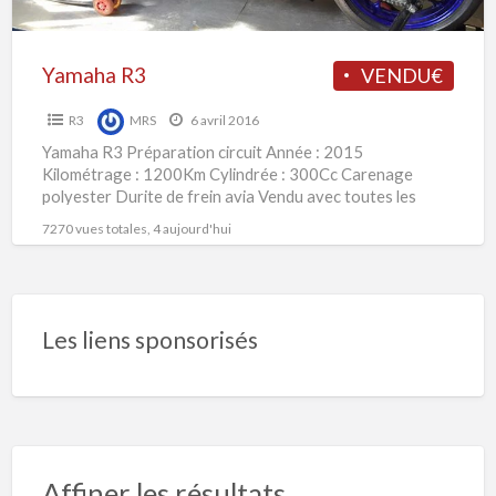
Yamaha R3
VENDU€
R3
MRS
6 avril 2016
Yamaha R3 Préparation circuit Année : 2015
Kilométrage : 1200Km Cylindrée : 300Cc Carenage
polyester Durite de frein avia Vendu avec toutes les
pièces d’origine
7270 vues totales, 4 aujourd'hui
Les liens sponsorisés
Affiner les résultats