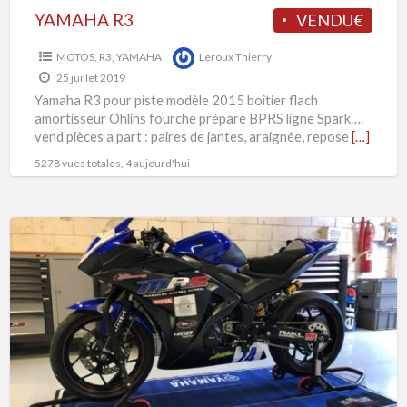
YAMAHA R3
VENDU€
MOTOS
,
R3
,
YAMAHA
Leroux Thierry
25 juillet 2019
Yamaha R3 pour piste modèle 2015 boîtier flach
amortisseur Ohlins fourche préparé BPRS ligne Spark….
vend pièces a part : paires de jantes, araignée, repose
[…]
5278 vues totales, 4 aujourd'hui
YAMAHA
R300
2018