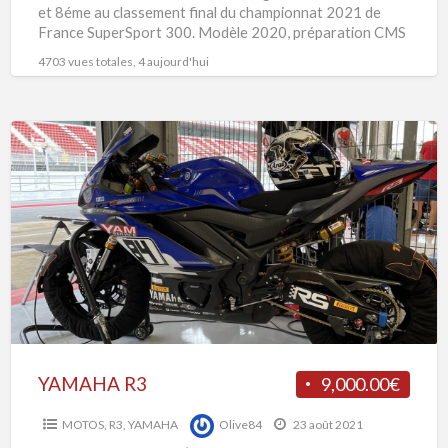
et 8éme au classement final du championnat 2021 de
France SuperSport 300. Modèle 2020, préparation CMS
[…]
4703 vues totales, 4 aujourd'hui
YAMAHA
R3
YAMAHA R3
9,000.00€
MOTOS
,
R3
,
YAMAHA
Olive84
23 août 2021