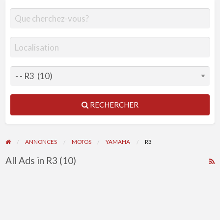
RECHERCHER
ANNONCES
MOTOS
YAMAHA
R3
All Ads in R3 (10)
R
F
f
a
t