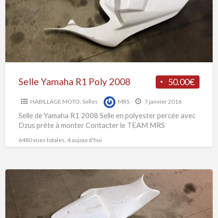
2008
Selle Yamaha R1 Poly 2008
50.00€
HABILLAGE MOTO
,
Selles
MRS
7 janvier 2016
Selle de Yamaha R1 2008 Selle en polyester percée avec
Dzus prête à monter Contacter le TEAM MRS
6480 vues totales, 4 aujourd'hui
Selle
YAMAHA
R6
Poly