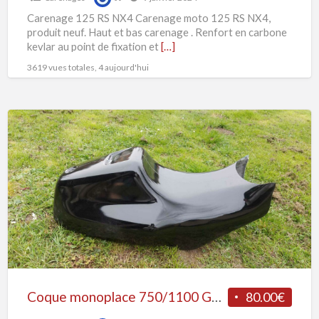
Carenage 125 RS NX4 Carenage moto 125 RS NX4,
produit neuf. Haut et bas carenage . Renfort en carbone
kevlar au point de fixation et
[…]
3619 vues totales, 4 aujourd'hui
Coque
monoplace
750/1100
GSXR
Coque monoplace 750/1100 GSXR
80.00€