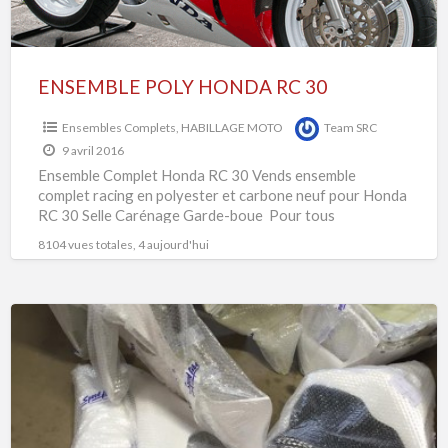
ENSEMBLE POLY HONDA RC 30
Ensembles Complets
,
HABILLAGE MOTO
Team SRC
9 avril 2016
Ensemble Complet Honda RC 30 Vends ensemble
complet racing en polyester et carbone neuf pour Honda
RC 30 Selle Carénage Garde-boue Pour tous
renseignements, visitez notre page produits
8104 vues totales, 4 aujourd'hui
Carénage
YAMAHA
R1
2015