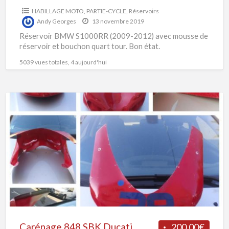
HABILLAGE MOTO
,
PARTIE-CYCLE
,
Réservoirs
Andy Georges
13 novembre 2019
Réservoir BMW S1000RR (2009-2012) avec mousse de
réservoir et bouchon quart tour. Bon état.
5039 vues totales, 4 aujourd'hui
Carénage
848
SBK
Ducati
Carénage 848 SBK Ducati
200.00€