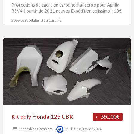
Protections de cadre en carbone mat sergé pour Aprilia
RSV4 à partir de 2021 neuves Expédition colissimo +10€
2088 vues totales, 2 aujourd'hui
Kit
poly
Honda
125
CBR
Kit poly Honda 125 CBR
360.00€
Ensembles Complets
Jt
10 janvier 2024