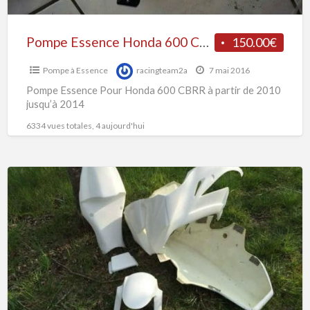
Pompe Essence Honda 600 CBR R
150.00€
Pompe à Essence
racingteam2a
7 mai 2016
Pompe Essence Pour Honda 600 CBRR à partir de 2010
jusqu’à 2014
6334 vues totales, 4 aujourd'hui
Ensemble
poly
piste
Kawasaki
zx10r