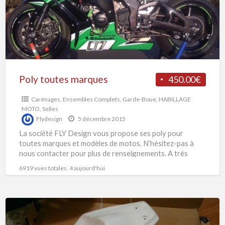
Poly toutes marques
450.00€
Carénages
,
Ensembles Complets
,
Garde-Boue
,
HABILLAGE
MOTO
,
Selles
Flydesign
5 décembre 2015
La société FLY Design vous propose ses poly pour
toutes marques et modèles de motos. N’hésitez-pas à
nous contacter pour plus de renseignements. A très
bientôt
[…]
6919 vues totales, 4 aujourd'hui
Coque
arrière