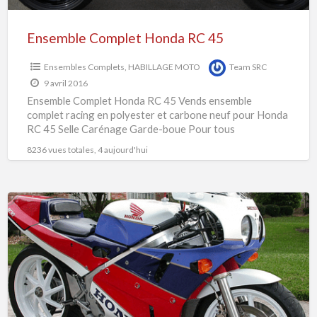
Ensemble Complet Honda RC 45
Ensembles Complets
,
HABILLAGE MOTO
Team SRC
9 avril 2016
Ensemble Complet Honda RC 45 Vends ensemble
complet racing en polyester et carbone neuf pour Honda
RC 45 Selle Carénage Garde-boue Pour tous
renseignements, consultez
[…]
8236 vues totales, 4 aujourd'hui
ENSEMBLE
POLY
HONDA
RC
30