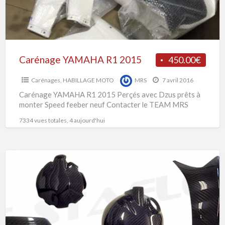
Carénage YAMAHA R1 2015
450.00€
Carénages
,
HABILLAGE MOTO
MRS
7 avril 2016
Carénage YAMAHA R1 2015 Perçés avec Dzus prêts à
monter Speed feeber neuf Contacter le TEAM MRS
7334 vues totales, 4 aujourd'hui
PROTECTIONS
CARBONE
KEVLAR