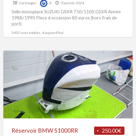
Carénages
Jt
9 janvier 2024
Selle monoplace SUZUKI GSXR 750/1100 GSXR Année
1988/1990 Piece d occassion 80 euros (hors frais de
port)
3452 vues totales, 4 aujourd'hui
Réservoir
BMW
S1000RR
Réservoir BMW S1000RR
250.00€