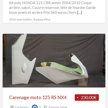
Kit poly HONDA 125 CBR année 2004/2010 Coque
arrière, sabot, Couvre reservoir, tête de fourche Garde
boue avant et arriere Prix 360 euros ( hors
[…]
3501 vues totales, 4 aujourd'hui
Carenage
moto
125
RS
NX4
Carenage moto 125 RS NX4
230.00€
Carénages
Jt
9 janvier 2024