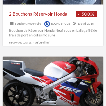
2 Bouchons Réservoir Honda
50.00€
Bouchon
,
Réservoirs
RULFO BRUCE
13 avril 2016
Bouchon de Réservoir Honda Neuf sous emballage 8€ de
frais de port en colissimo suivi
6309 vues totales, 4 aujourd'hui
Ensemble
Complet
Honda
RC
45