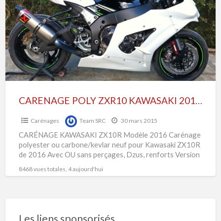
ZXR10
KAWASAKI
2016
SUPERBIKE
CARENAGE POLY ZXR10 KAWASAKI 2016 SUPERBIKE
Carénages
Team SRC
30 mars 2015
CARÉNAGE KAWASAKI ZX10R Modèle 2016 Carénage
polyester ou carbone/kevlar neuf pour Kawasaki ZX10R
de 2016 Avec OU sans perçages, Dzus, renforts Version
Promosport et Superbike
[…]
8468 vues totales, 4 aujourd'hui
Les liens sponsorisés