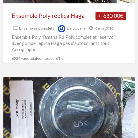
Ensemble Poly réplica Haga
680.00€
Ensembles Complets
Delbrayelle
6 mai 2016
Ensemble Poly Yamaha R1 Poly complet et réservoir
avec pompe réplica Haga pas d’autocollants tout
Aérographe
6539 vues totales, 4 aujourd'hui
Bouchon
Réservoir
Kawasaki