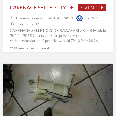
2018
CARÉNAGE SELLE POLY DE KAWASAKI ZX10R Modèle 2017 – 2018
VENDU€
Ensembles Complets
,
HABILLAGE MOTO
Team SRC
15 octobre 2017
CARÉNAGE SELLE POLY DE KAWASAKI ZX10R Modèle
2017 – 2018 Carénage Selle polyester ou
carbone/kevlar neuf pour Kawasaki ZX10R de 2016 –
2017 – 2018 Avec
[…]
7027 vues totales, 4 aujourd'hui
Pompe
Essence
Honda
600
CBR
R