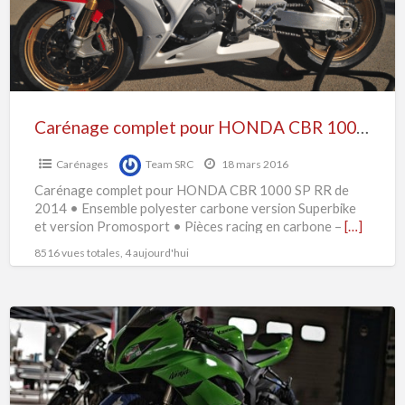
1000
SP
RR
Carénage complet pour HONDA CBR 1000 SP RR
Carénages
Team SRC
18 mars 2016
Carénage complet pour HONDA CBR 1000 SP RR de
2014 • Ensemble polyester carbone version Superbike
et version Promosport • Pièces racing en carbone –
[…]
8516 vues totales, 4 aujourd'hui
Carénages
d’origine
ZX6R