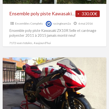
Ensemble poly piste Kawasaki zx10r
330.00€
Ensembles Complets
racingteam2a
6 mai 2016
Ensemble poly piste Kawasaki ZX10R Selle et carénage
polyester 2011 à 2015 jamais monté neuf
7172 vues totales, 4 aujourd'hui
Ensemble
Poly
réplica
Haga