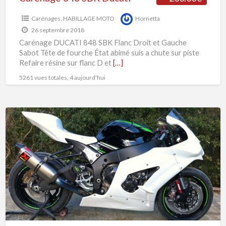
Carénages
,
HABILLAGE MOTO
Hornetta
26 septembre 2018
Carénage DUCATI 848 SBK Flanc Droit et Gauche
Sabot Tête de fourche État abimé suis a chute sur piste
Refaire résine sur flanc D et
[…]
5261 vues totales, 4 aujourd'hui
CARÉNAGE
SELLE
POLY
DE
KAWASAKI
ZX10R
Modèle
2017
–