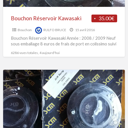
Bouchon Réservoir Kawasaki
35.00€
Bouchon
RULFO BRUCE
15 avril 2016
Bouchon Réservoir Kawasaki Année : 2008 / 2009 Neuf
sous emballage 8 euros de frais de port en colissimo suivi
6286 vues totales, 4 aujourd'hui
2
Bouchons
Réservoir
Honda