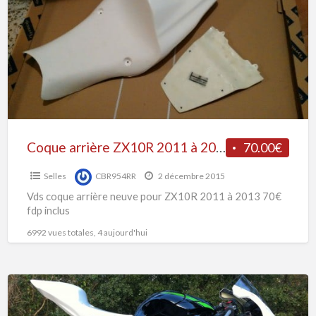
ZX10R
2011
à
2013
Coque arrière ZX10R 2011 à 2013
70.00€
Selles
CBR954RR
2 décembre 2015
Vds coque arrière neuve pour ZX10R 2011 à 2013 70€
fdp inclus
6992 vues totales, 4 aujourd'hui
CARENAGE
POLY