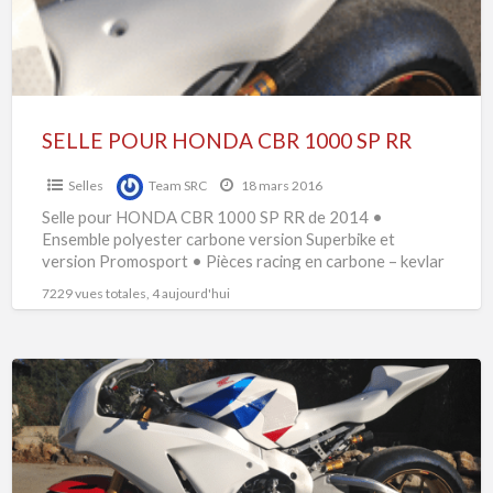
SP
RR
SELLE POUR HONDA CBR 1000 SP RR
Selles
Team SRC
18 mars 2016
Selle pour HONDA CBR 1000 SP RR de 2014 •
Ensemble polyester carbone version Superbike et
version Promosport • Pièces racing en carbone – kevlar
[…]
7229 vues totales, 4 aujourd'hui
Carénage
complet
pour
HONDA
CBR