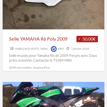
2009
Selle YAMAHA R6 Poly 2009
50.00€
HABILLAGE MOTO
,
Selles
MRS
7 janvier 2016
Selle en poly pour Yamaha R6 de 2009 Perçés avec Dzus
prêts à monter Contacter le TEAM MRS
6344 vues totales, 4 aujourd'hui
Poly
toutes
marques