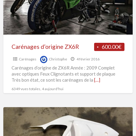
Carénages d’origine ZX6R
600.00€
Carénages
Christophe
4 février 2016
Carénages d’origine de ZX6R Année : 2009 Complet
avec optiques Feux Clignotants et support de plaque
Très bon état, ce sont les carénages de la
[…]
6349 vues totales, 4 aujourd'hui
Selle
Yamaha
R1
Poly