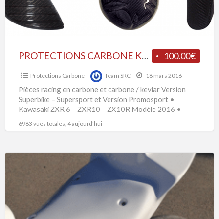
PROTECTIONS CARBONE KEVLAR
100.00€
Protections Carbone
Team SRC
18 mars 2016
Pièces racing en carbone et carbone / kevlar Version
Superbike – Supersport et Version Promosport •
Kawasaki ZXR 6 – ZXR10 – ZX10R Modèle 2016 •
Yamaha
[…]
6983 vues totales, 4 aujourd'hui
SELLE
POUR
HONDA
CBR
1000