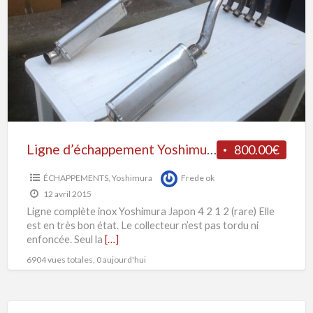
Y
Yoshimura
GSXR
1000
09-
Ligne d’échappement Yoshimura GSXR 1000 09-
800.00€
ÉCHAPPEMENTS
,
Yoshimura
Frede ok
12 avril 2015
Ligne complète inox Yoshimura Japon 4 2 1 2 (rare) Elle
est en très bon état. Le collecteur n’est pas tordu ni
enfoncée. Seul la
[…]
6904 vues totales, 0 aujourd'hui