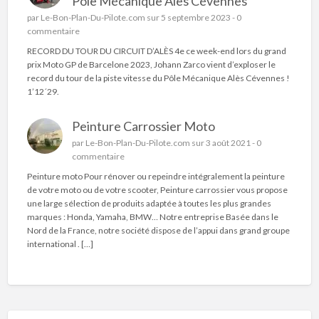
Pôle Mécanique Alès Cévennes
par
Le-Bon-Plan-Du-Pilote.com
sur 5 septembre 2023 -
0
commentaire
RECORD DU TOUR DU CIRCUIT D’ALÈS 4e ce week-end lors du grand
prix Moto GP de Barcelone 2023, Johann Zarco vient d’exploser le
record du tour de la piste vitesse du Pôle Mécanique Alès Cévennes !
1’12´29.
Peinture Carrossier Moto
par
Le-Bon-Plan-Du-Pilote.com
sur 3 août 2021 -
0
commentaire
Peinture moto Pour rénover ou repeindre intégralement la peinture
de votre moto ou de votre scooter, Peinture carrossier vous propose
une large sélection de produits adaptée à toutes les plus grandes
marques : Honda, Yamaha, BMW… Notre entreprise Basée dans le
Nord de la France, notre société dispose de l’appui dans grand groupe
international . […]