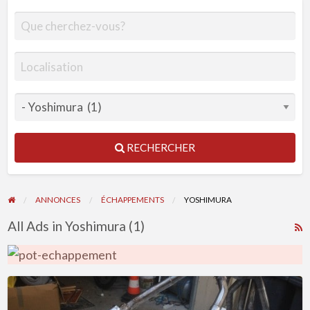
RECHERCHER
ANNONCES
ÉCHAPPEMENTS
YOSHIMURA
All Ads in Yoshimura (1)
R
F
f
a
Ligne
t
d’échappement