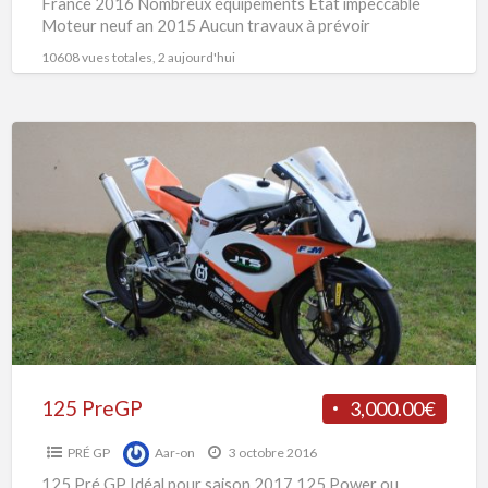
France 2016 Nombreux équipements État impeccable
Moteur neuf an 2015 Aucun travaux à prévoir
10608 vues totales, 2 aujourd'hui
125
PreGP
125 PreGP
3,000.00€
PRÉ GP
Aar-on
3 octobre 2016
125 Pré GP Idéal pour saison 2017 125 Power ou