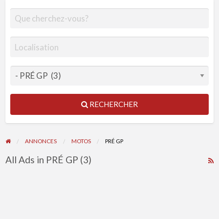
RECHERCHER
ANNONCES
MOTOS
PRÉ GP
All Ads in PRÉ GP (3)
R
F
f
a
t