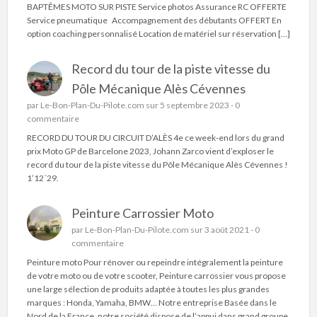
BAPTÊMES MOTO SUR PISTE Service photos Assurance RC OFFERTE
Service pneumatique Accompagnement des débutants OFFERT En
option coaching personnalisé Location de matériel sur réservation […]
Record du tour de la piste vitesse du
Pôle Mécanique Alès Cévennes
par
Le-Bon-Plan-Du-Pilote.com
sur 5 septembre 2023 -
0
commentaire
RECORD DU TOUR DU CIRCUIT D’ALÈS 4e ce week-end lors du grand
prix Moto GP de Barcelone 2023, Johann Zarco vient d’exploser le
record du tour de la piste vitesse du Pôle Mécanique Alès Cévennes !
1’12´29.
Peinture Carrossier Moto
par
Le-Bon-Plan-Du-Pilote.com
sur 3 août 2021 -
0
commentaire
Peinture moto Pour rénover ou repeindre intégralement la peinture
de votre moto ou de votre scooter, Peinture carrossier vous propose
une large sélection de produits adaptée à toutes les plus grandes
marques : Honda, Yamaha, BMW… Notre entreprise Basée dans le
Nord de la France, notre société dispose de l’appui dans grand groupe