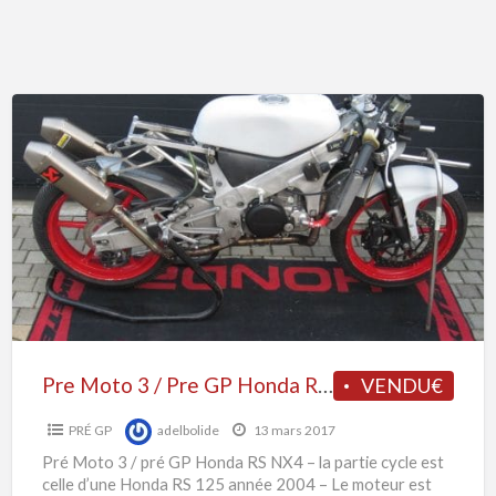
P
Pre
Moto
3
/
Pre
GP
Honda
RS
NX4
Pre Moto 3 / Pre GP Honda RS NX4
VENDU€
PRÉ GP
adelbolide
13 mars 2017
Pré Moto 3 / pré GP Honda RS NX4 – la partie cycle est
celle d’une Honda RS 125 année 2004 – Le moteur est