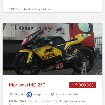
[…]
11312 vues totales, 2 aujourd'hui
Moriwaki
MD
250
Moriwaki MD 250
9,800.00€
PRÉ GP
Rouge marc
1 novembre 2016
MORIWAKI MD 250 Pré-Moto 3 Championne de