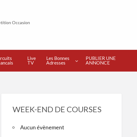
tition Occasion
PUBLIER
UNE
ANNONCE
rcuits
Live
Les Bonnes
PUBLIER UNE
ancais
TV
Adresses
ANNONCE
WEEK-END DE COURSES
Aucun évènement