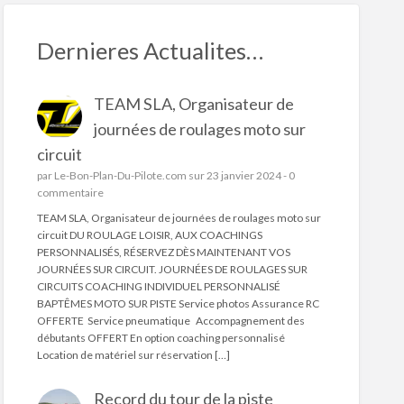
Dernieres Actualites…
TEAM SLA, Organisateur de
journées de roulages moto sur
circuit
par
Le-Bon-Plan-Du-Pilote.com
sur 23 janvier 2024 -
0
commentaire
TEAM SLA, Organisateur de journées de roulages moto sur
circuit DU ROULAGE LOISIR, AUX COACHINGS
PERSONNALISÉS, RÉSERVEZ DÈS MAINTENANT VOS
JOURNÉES SUR CIRCUIT. JOURNÉES DE ROULAGES SUR
CIRCUITS COACHING INDIVIDUEL PERSONNALISÉ
BAPTÊMES MOTO SUR PISTE Service photos Assurance RC
OFFERTE Service pneumatique Accompagnement des
débutants OFFERT En option coaching personnalisé
Location de matériel sur réservation […]
Record du tour de la piste