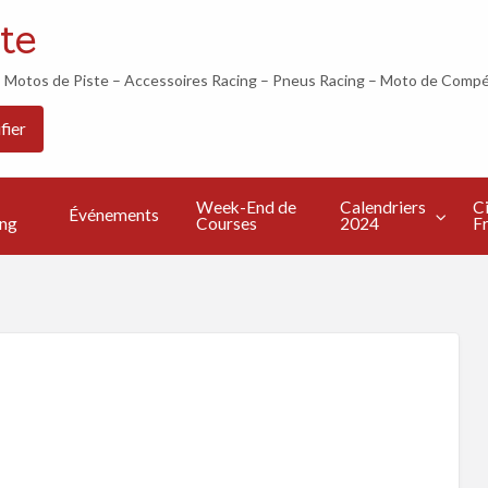
te
otos de Piste – Accessoires Racing – Pneus Racing – Moto de Compé
Les
Calendriers
Circuits
Live
fier
Bonnes
2024
Francais
TV
s
Adresses
Week-End de
Calendriers
Ci
Événements
ing
Courses
2024
Fr