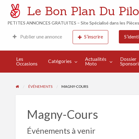
Le Bon Plan Du Pilo
PETITES ANNONCES GRATUITES – Site Spécialisé dans les Pièces M
Week-
Actualités
Dossier
Publier une annonce
S’inscrire
S’identi
Événements
End de
Moto
Sponsoring
Course
Les
Actualités
Dossier
Catégories
Occasions
Moto
Sponsor
ÉVÉNEMENTS
MAGNY-COURS
Magny-Cours
Événements à venir