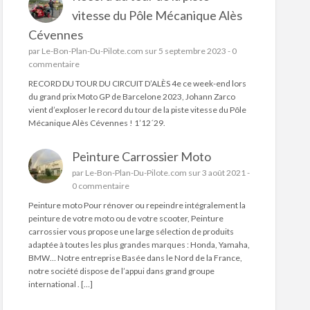
vitesse du Pôle Mécanique Alès
Cévennes
par
Le-Bon-Plan-Du-Pilote.com
sur 5 septembre 2023 -
0
commentaire
RECORD DU TOUR DU CIRCUIT D’ALÈS 4e ce week-end lors
du grand prix Moto GP de Barcelone 2023, Johann Zarco
vient d’exploser le record du tour de la piste vitesse du Pôle
Mécanique Alès Cévennes ! 1’12´29.
Peinture Carrossier Moto
par
Le-Bon-Plan-Du-Pilote.com
sur 3 août 2021 -
0 commentaire
Peinture moto Pour rénover ou repeindre intégralement la
peinture de votre moto ou de votre scooter, Peinture
carrossier vous propose une large sélection de produits
adaptée à toutes les plus grandes marques : Honda, Yamaha,
BMW… Notre entreprise Basée dans le Nord de la France,
notre société dispose de l’appui dans grand groupe
international . […]