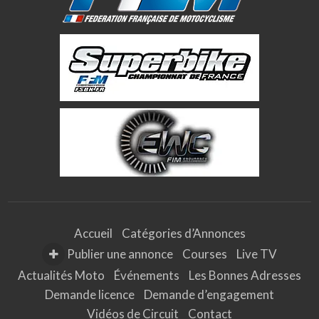
e
M
a
g
n
y
-
C
o
u
r
s
2
0
1
9
Accueil
Catégories d’Annonces
Publier une annonce
Courses
Live TV
Actualités Moto
Événements
Les Bonnes Adresses
Demande licence
Demande d’engagement
Vidéos de Circuit
Contact