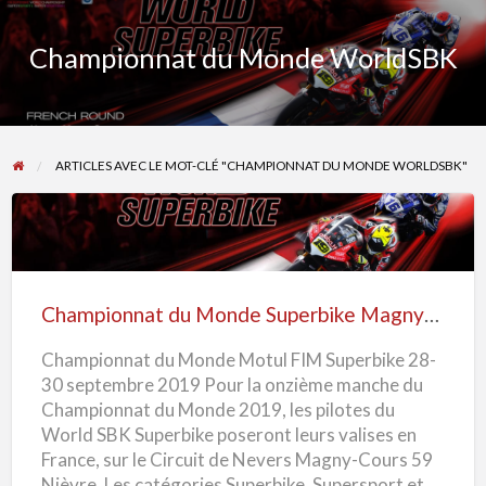
Championnat du Monde WorldSBK
ARTICLES AVEC LE MOT-CLÉ "CHAMPIONNAT DU MONDE WORLDSBK"
Championnat
du
Monde
Championnat du Monde Superbike Magny-Cours 2019
Superbike
Championnat du Monde Motul FIM Superbike 28-
Magny-
30 septembre 2019 Pour la onzième manche du
Cours
Championnat du Monde 2019, les pilotes du
2019
World SBK Superbike poseront leurs valises en
France, sur le Circuit de Nevers Magny-Cours 59
Nièvre. Les catégories Superbike, Supersport et