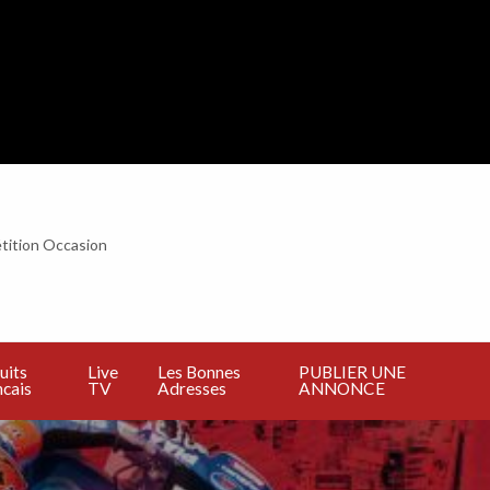
tition Occasion
BLIER
E
NNONCE
uits
Live
Les Bonnes
PUBLIER UNE
cais
TV
Adresses
ANNONCE