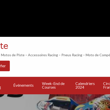
LES 24H DU MANS COMMENCENT DANS…
te
otos de Piste – Accessoires Racing – Pneus Racing – Moto de Compé
Les
PU
Calendriers
Circuits
Live
fier
Bonnes
UN
2024
Francais
TV
Adresses
A
Week-End de
Calendriers
Circ
Événements
g
Courses
2024
Fran