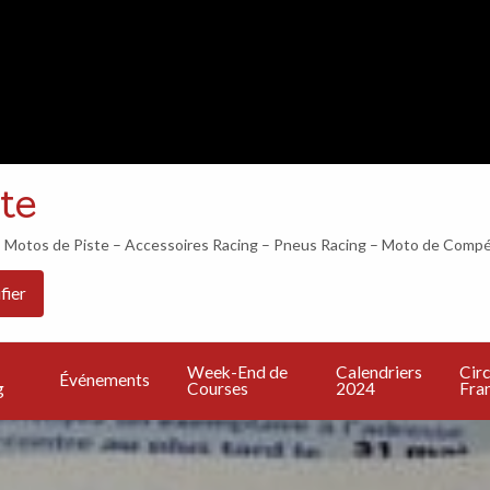
LES 24H DU MANS COMMENCENT DANS…
te
otos de Piste – Accessoires Racing – Pneus Racing – Moto de Compé
Les
PU
Calendriers
Circuits
Live
fier
Bonnes
UN
2024
Francais
TV
Adresses
A
Week-End de
Calendriers
Circ
Événements
g
Courses
2024
Fran