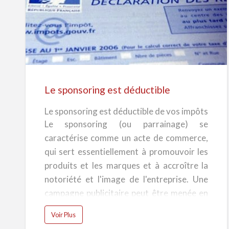
Le
sponsoring
est
déductible
Le sponsoring est déductible
Le sponsoring est déductible de vos impôts
Le sponsoring (ou parrainage) se
caractérise comme un acte de commerce,
qui sert essentiellement à promouvoir les
produits et les marques et à accroître la
notoriété et l'image de l'entreprise. Une
campagne publicitaire peut être menée en
parallèle, afin de faire connaître cet
a
Voir Plus
engagement à la clientèle potentielle de
b
o