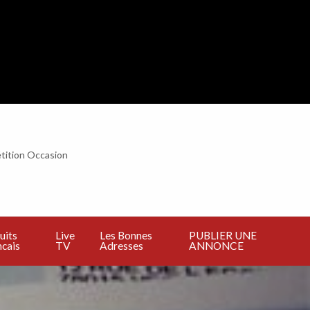
tition Occasion
BLIER
E
NNONCE
uits
Live
Les Bonnes
PUBLIER UNE
cais
TV
Adresses
ANNONCE