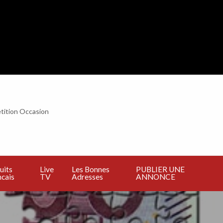
tition Occasion
BLIER
E
NNONCE
uits
Live
Les Bonnes
PUBLIER UNE
cais
TV
Adresses
ANNONCE