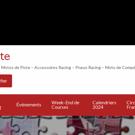
LES 24H DU MANS COMMENCENT DANS…
te
otos de Piste – Accessoires Racing – Pneus Racing – Moto de Compé
Les
PU
Calendriers
Circuits
Live
fier
Bonnes
UN
2024
Francais
TV
Adresses
A
Week-End de
Calendriers
Circ
Événements
g
Courses
2024
Fran