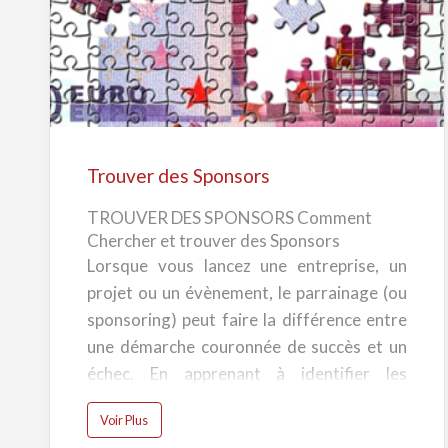
Trouver
des
Sponsors
Trouver des Sponsors
TROUVER DES SPONSORS Comment
Chercher et trouver des Sponsors
Lorsque vous lancez une entreprise, un
projet ou un évènement, le parrainage (ou
sponsoring) peut faire la différence entre
une démarche couronnée de succès et un
échec. En apprenant à identifier les
potentiels sponsors, à écrire un résumé
a
Voir Plus
analytique et à transmettre des plis
b
o