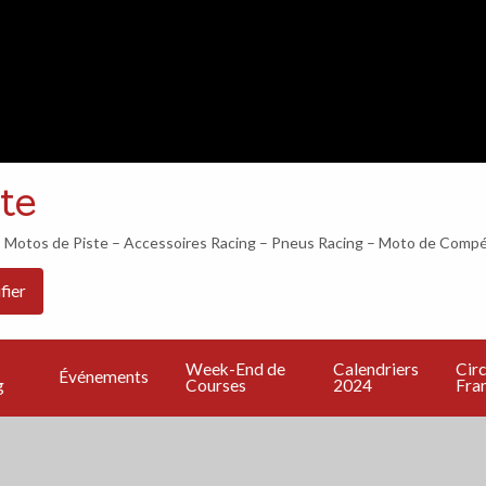
LES 24H DU MANS COMMENCENT DANS…
te
otos de Piste – Accessoires Racing – Pneus Racing – Moto de Compé
Les
PU
Calendriers
Circuits
Live
fier
Bonnes
UN
2024
Francais
TV
Adresses
A
Week-End de
Calendriers
Circ
Événements
g
Courses
2024
Fran