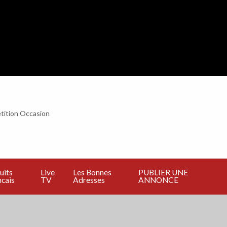
tition Occasion
BLIER
E
NNONCE
uits
Live
Les Bonnes
PUBLIER UNE
cais
TV
Adresses
ANNONCE