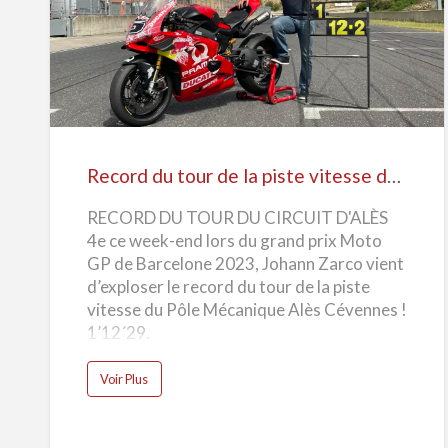
Record
du
tour
de
la
piste
Record du tour de la piste vitesse du Pôle Mécanique Alès Cévennes
vitesse
RECORD DU TOUR DU CIRCUIT D'ALÈS
du
4e ce week-end lors du grand prix Moto
Pôle
GP de Barcelone 2023, Johann Zarco vient
Mécanique
d’exploser le record du tour de la piste
Alès
vitesse du Pôle Mécanique Alès Cévennes !
Cévennes
1’12´29.
a
Voir Plus
b
o
u
t
R