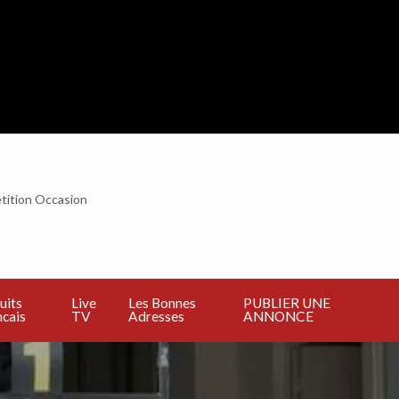
tition Occasion
BLIER
E
NNONCE
uits
Live
Les Bonnes
PUBLIER UNE
cais
TV
Adresses
ANNONCE