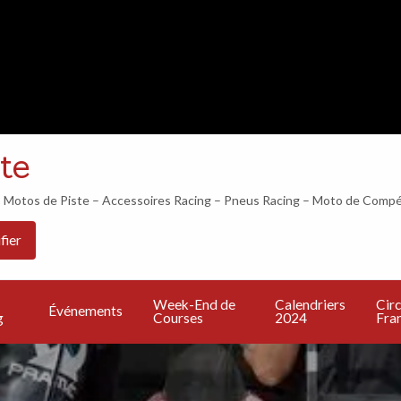
LES 24H DU MANS COMMENCENT DANS…
te
otos de Piste – Accessoires Racing – Pneus Racing – Moto de Compé
Les
PU
Calendriers
Circuits
Live
fier
Bonnes
UN
2024
Francais
TV
Adresses
A
Week-End de
Calendriers
Circ
Événements
g
Courses
2024
Fran