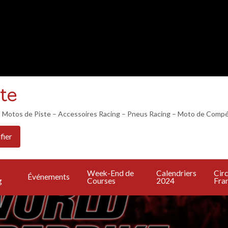
LES 24H DU MANS COMMENCENT DANS…
te
otos de Piste – Accessoires Racing – Pneus Racing – Moto de Compé
Les
PU
Calendriers
Circuits
Live
fier
Bonnes
UN
2024
Francais
TV
Adresses
A
Week-End de
Calendriers
Circ
Événements
g
Courses
2024
Fran