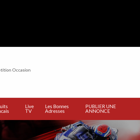
tition Occasion
BLIER
E
NNONCE
uits
Live
Les Bonnes
PUBLIER UNE
cais
TV
Adresses
ANNONCE