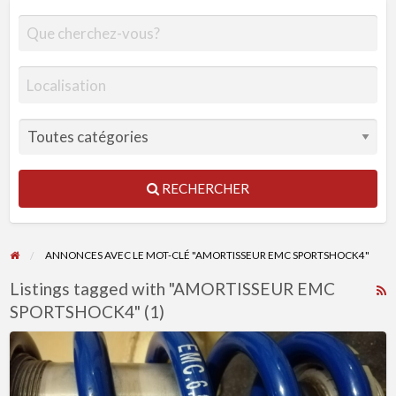
RECHERCHER
ANNONCES AVEC LE MOT-CLÉ "AMORTISSEUR EMC SPORTSHOCK4"
Listings tagged with "AMORTISSEUR EMC
R
SPORTSHOCK4" (1)
F
f
EMC
a
Sportshock
t
4