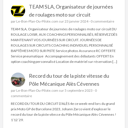
TEAM SLA, Organisateur de journées
de roulages moto sur circuit
par
Le-Bon-Plan-Du-Pilote.com
sur 23 janvier 2024 -
0 commentaire
TEAM SLA, Organisateur de journées de roulages moto sur circuit DU
ROULAGE LOISIR, AUX COACHINGS PERSONNALISÉS, RÉSERVEZ DÈS
MAINTENANT VOS JOURNÉES SUR CIRCUIT. JOURNÉES DE
ROULAGES SUR CIRCUITS COACHING INDIVIDUEL PERSONNALISÉ
BAPTÊMES MOTO SUR PISTE Service photos Assurance RC OFFERTE
Service pneumatique Accompagnement des débutants OFFERT En
option coaching personnalisé Location de matériel sur réservation […]
Record du tour de la piste vitesse du
Pôle Mécanique Alès Cévennes
par
Le-Bon-Plan-Du-Pilote.com
sur 5 septembre 2023 -
0
commentaire
RECORD DU TOUR DU CIRCUIT D’ALÈS 4e ce week-end lors du grand
prix Moto GP de Barcelone 2023, Johann Zarco vient d’exploser le
record du tour de la piste vitesse du Pôle Mécanique Alès Cévennes !
1’12´29.