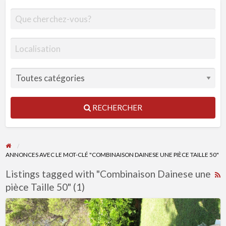
RECHERCHER
ANNONCES AVEC LE MOT-CLÉ "COMBINAISON DAINESE UNE PIÈCE TAILLE 50"
Listings tagged with "Combinaison Dainese une
R
pièce Taille 50" (1)
F
f
Combinaison
a
Dainese