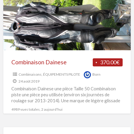
t
C
D
u
p
T
5
Combinaison Dainese
370.00€
Combinaisons
,
ÉQUIPEMENTS PILOTE
Born
24 août 2019
Combinaison Dainese une pièce Taille 50 Combinaison
piste une pièce peu utilisée (environ six journées de
roulage sur 2013-2014). Une marque de légère glissade
sur
[…]
4989 vues totales, 2 aujourd'hui