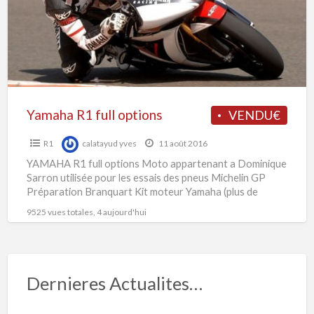
D
S
Yamaha R1 full options
VENDU€
R1
calatayud yves
11 août 2016
YAMAHA R1 full options Moto appartenant a Dominique
Sarron utilisée pour les essais des pneus Michelin GP
Préparation Branquart Kit moteur Yamaha (plus de
220ch)
[…]
9525 vues totales, 4 aujourd'hui
Dernieres Actualites…