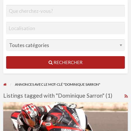
RECHERCHER
ANNONCES AVEC LE MOT-CLÉ "DOMINIQUE SARRON"
Listings tagged with "Dominique Sarron" (1)
R
F
Yamaha
f
R1
a
full
t
options