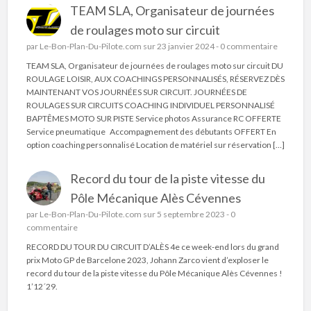
TEAM SLA, Organisateur de journées
de roulages moto sur circuit
par
Le-Bon-Plan-Du-Pilote.com
sur 23 janvier 2024 -
0 commentaire
TEAM SLA, Organisateur de journées de roulages moto sur circuit DU
ROULAGE LOISIR, AUX COACHINGS PERSONNALISÉS, RÉSERVEZ DÈS
MAINTENANT VOS JOURNÉES SUR CIRCUIT. JOURNÉES DE
ROULAGES SUR CIRCUITS COACHING INDIVIDUEL PERSONNALISÉ
BAPTÊMES MOTO SUR PISTE Service photos Assurance RC OFFERTE
Service pneumatique Accompagnement des débutants OFFERT En
option coaching personnalisé Location de matériel sur réservation […]
Record du tour de la piste vitesse du
Pôle Mécanique Alès Cévennes
par
Le-Bon-Plan-Du-Pilote.com
sur 5 septembre 2023 -
0
commentaire
RECORD DU TOUR DU CIRCUIT D’ALÈS 4e ce week-end lors du grand
prix Moto GP de Barcelone 2023, Johann Zarco vient d’exploser le
record du tour de la piste vitesse du Pôle Mécanique Alès Cévennes !
1’12´29.