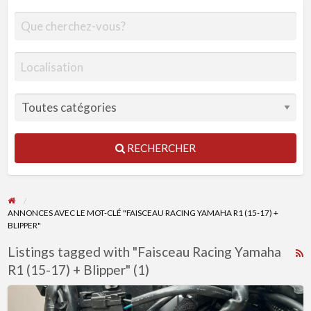
RECHERCHER
ANNONCES AVEC LE MOT-CLÉ "FAISCEAU RACING YAMAHA R1 (15-17) +
BLIPPER"
Listings tagged with "Faisceau Racing Yamaha
R
R1 (15-17) + Blipper" (1)
F
f
Faisceau
a