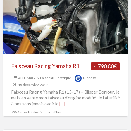
Racing
t
Yamaha
F
R1
R
Y
R
(
1
+
Faisceau Racing Yamaha R1
790.00€
B
ALLUMAGES
,
Faisceau Electrique
Nicodsx
15 décembre 2019
Faisceau Racing Yamaha R1 (15-17) + Blipper Bonjour, Je
mets en vente mon faisceau d’origine modifié. Je l’ai utilisé
3 ans sans jamais avoir le
[…]
7294 vues totales, 2 aujourd'hui