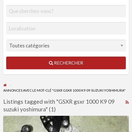
RECHERCHER
ANNONCES AVEC LE MOT-CLÉ "GSXR GSXR 1000 K9 09 SUZUKI YOSHIMURA"
Listings tagged with "GSXR gsxr 1000 K9 09
R
suzuki yoshimura" (1)
F
f
Commande
a
Reculées