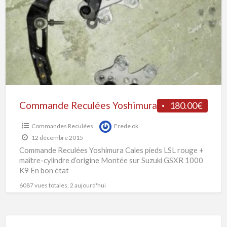
t
Yoshimura
g
1
K
0
s
y
Commande Reculées Yoshimura
180.00€
Commandes Reculées
Frede ok
12 décembre 2015
Commande Reculées Yoshimura Cales pieds LSL rouge +
maître-cylindre d’origine Montée sur Suzuki GSXR 1000
K9 En bon état
6087 vues totales, 2 aujourd'hui