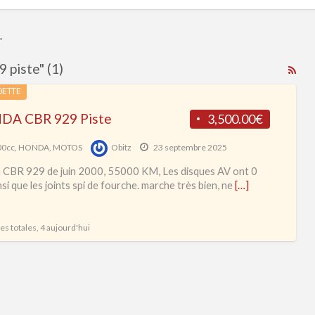
"
 piste" (1)
RS
Fe
DETTE
for
A CBR 929 Piste
3,500.00€
ad
tag
00cc
,
HONDA
,
MOTOS
Obitz
23 septembre 2025
Ho
CBR 929 de juin 2000, 55000 KM, Les disques AV ont 0
CB
si que les joints spi de fourche. marche très bien, ne
[…]
Fir
92
s totales, 4 aujourd'hui
pis