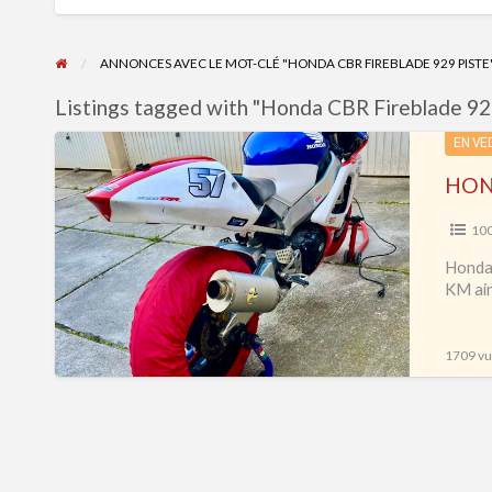
ANNONCES AVEC LE MOT-CLÉ "HONDA CBR FIREBLADE 929 PISTE
Listings tagged with "Honda CBR Fireblade 929
HONDA
EN VE
CBR
HOND
929
Piste
10
Honda 
KM ain
1709 vue