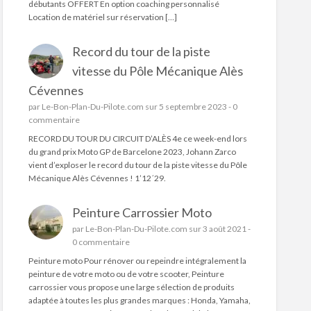
débutants OFFERT En option coaching personnalisé
Location de matériel sur réservation […]
Record du tour de la piste
vitesse du Pôle Mécanique Alès
Cévennes
par
Le-Bon-Plan-Du-Pilote.com
sur 5 septembre 2023 -
0
commentaire
RECORD DU TOUR DU CIRCUIT D’ALÈS 4e ce week-end lors
du grand prix Moto GP de Barcelone 2023, Johann Zarco
vient d’exploser le record du tour de la piste vitesse du Pôle
Mécanique Alès Cévennes ! 1’12´29.
Peinture Carrossier Moto
par
Le-Bon-Plan-Du-Pilote.com
sur 3 août 2021 -
0 commentaire
Peinture moto Pour rénover ou repeindre intégralement la
peinture de votre moto ou de votre scooter, Peinture
carrossier vous propose une large sélection de produits
adaptée à toutes les plus grandes marques : Honda, Yamaha,