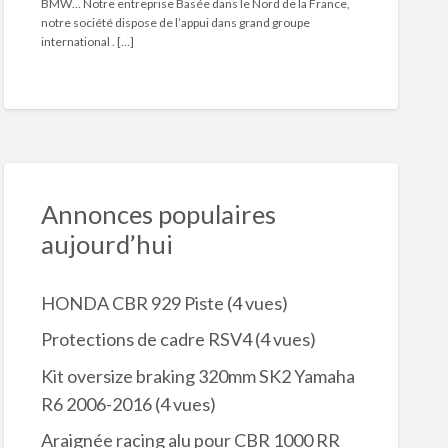
BMW… Notre entreprise Basée dans le Nord de la France,
notre société dispose de l’appui dans grand groupe
international . […]
Annonces populaires
aujourd’hui
HONDA CBR 929 Piste
(4 vues)
Protections de cadre RSV4
(4 vues)
Kit oversize braking 320mm SK2 Yamaha
R6 2006-2016
(4 vues)
Araignée racing alu pour CBR 1000 RR