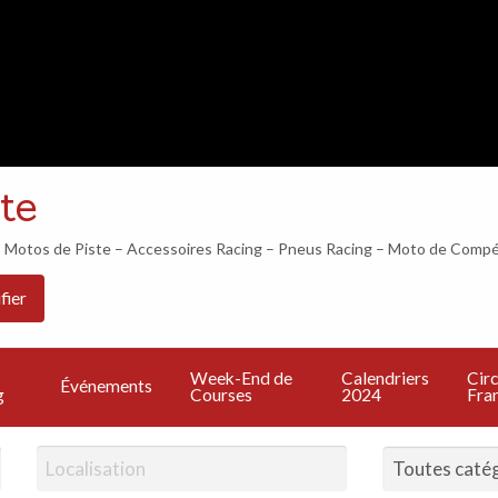
LES 24H DU MANS COMMENCENT DANS…
te
otos de Piste – Accessoires Racing – Pneus Racing – Moto de Compé
Les
PU
Calendriers
Circuits
Live
fier
Bonnes
UN
2024
Francais
TV
Adresses
A
Week-End de
Calendriers
Circ
Événements
g
Courses
2024
Fran