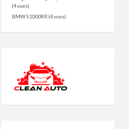
(4 vues)
BMW S1000RR
(4 vues)