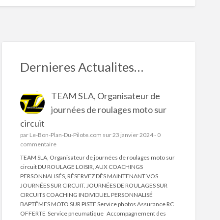
S
ed
Dernieres Actualites…
TEAM SLA, Organisateur de
journées de roulages moto sur
nda
circuit
R
par
Le-Bon-Plan-Du-Pilote.com
sur 23 janvier 2024 -
0
eblade
commentaire
9
TEAM SLA, Organisateur de journées de roulages moto sur
te
circuit DU ROULAGE LOISIR, AUX COACHINGS
PERSONNALISÉS, RÉSERVEZ DÈS MAINTENANT VOS
JOURNÉES SUR CIRCUIT. JOURNÉES DE ROULAGES SUR
CIRCUITS COACHING INDIVIDUEL PERSONNALISÉ
BAPTÊMES MOTO SUR PISTE Service photos Assurance RC
OFFERTE Service pneumatique Accompagnement des