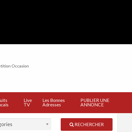
tition Occasion
BLIER
E
NNONCE
uits
Live
Les Bonnes
PUBLIER UNE
cais
TV
Adresses
ANNONCE
RECHERCHER