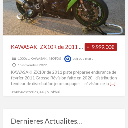
l
piste
l
préparée
b
endurance
c
KAWASAKI ZX10R de 2011 piste préparée endurance
9,999.00€
1000cc
,
KAWASAKI
,
MOTOS
puiroud marc
15 novembre 2022
KAWASAKI ZX10r de 2011 piste préparée endurance de
février 2011 Grosse Révision faite en 2020 : distribution
tendeur de distribution jeux soupapes – révision de la
[…]
3948 vues totales, 4 aujourd'hui
Dernieres Actualites…