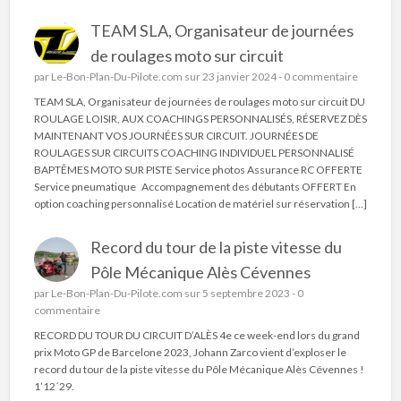
TEAM SLA, Organisateur de journées
de roulages moto sur circuit
par
Le-Bon-Plan-Du-Pilote.com
sur 23 janvier 2024 -
0 commentaire
TEAM SLA, Organisateur de journées de roulages moto sur circuit DU
ROULAGE LOISIR, AUX COACHINGS PERSONNALISÉS, RÉSERVEZ DÈS
MAINTENANT VOS JOURNÉES SUR CIRCUIT. JOURNÉES DE
ROULAGES SUR CIRCUITS COACHING INDIVIDUEL PERSONNALISÉ
BAPTÊMES MOTO SUR PISTE Service photos Assurance RC OFFERTE
Service pneumatique Accompagnement des débutants OFFERT En
option coaching personnalisé Location de matériel sur réservation […]
Record du tour de la piste vitesse du
Pôle Mécanique Alès Cévennes
par
Le-Bon-Plan-Du-Pilote.com
sur 5 septembre 2023 -
0
commentaire
RECORD DU TOUR DU CIRCUIT D’ALÈS 4e ce week-end lors du grand
prix Moto GP de Barcelone 2023, Johann Zarco vient d’exploser le
record du tour de la piste vitesse du Pôle Mécanique Alès Cévennes !
1’12´29.