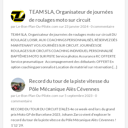
TEAM SLA, Organisateur de journées
de roulages moto sur circuit
par
Le-Bon-Plan-Du-Pilote.com
sur 23 janvier 2024 -
0 commentaire
TEAM SLA, Organisateur de journées de roulages moto sur circuit DU
ROULAGE LOISIR, AUX COACHINGS PERSONNALISÉS, RÉSERVEZ DÈS
MAINTENANT VOS JOURNÉES SUR CIRCUIT. JOURNÉES DE
ROULAGES SUR CIRCUITS COACHING INDIVIDUEL PERSONNALISÉ
BAPTÊMES MOTO SUR PISTE Service photos Assurance RC OFFERTE
Service pneumatique Accompagnement des débutants OFFERT En
option coaching personnalisé Location de matériel sur réservation […]
Record du tour de la piste vitesse du
Pôle Mécanique Alès Cévennes
par
Le-Bon-Plan-Du-Pilote.com
sur 5 septembre 2023 -
0
commentaire
RECORD DU TOUR DU CIRCUIT D’ALÈS 4e ce week-end lors du grand
prix Moto GP de Barcelone 2023, Johann Zarco vient d’exploser le
record du tour de la piste vitesse du Pôle Mécanique Alès Cévennes !
1’12´29.