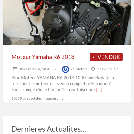
M
2018
R
2
Moteur Yamaha R6 2018
VENDU€
Blocs moteur
,
MOTEURS
2C Motors
17 avril 2019
Bloc Moteur YAMAHA R6 2018 1000 kms Rodage à
terminer Le moteur est vendu complet prêt à monté
Sans: rampe d’injection boîte à air faisceaux
[…]
10539 vues totales, 4 aujourd'hui
Dernieres Actualites…