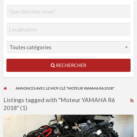
RECHERCHER
ANNONCES AVEC LE MOT-CLÉ "MOTEUR YAMAHA R6 2018"
Listings tagged with "Moteur YAMAHA R6
R
2018" (1)
F
f
Moteur
a
Yamaha
t
R6