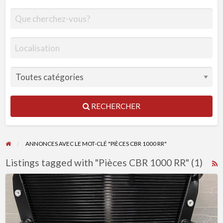
RECHERCHER
ANNONCES AVEC LE MOT-CLÉ "PIÈCES CBR 1000 RR"
Listings tagged with "Pièces CBR 1000 RR" (1)
R
F
Pièces
f
pour
a
HONDA
t
CBR