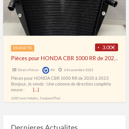
P
1000
RR
1
de
2020
à
2023
3.00€
EN VEDETTE
Pièces pour HONDA CBR 1000 RR de 2020 à 2023
Divers Pièces
RV
24 novembre 2025
Pièces pour HONDA CBR 1000 RR de 2020 à 2023
Bonjour, Je vends : Une colonne de direction complète
neuve :
[…]
1285 vues totales, 3 aujourd'hui
Dernieres Actualites…