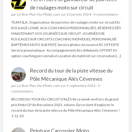
de roulages moto sur circuit
par
Le-Bon-Plan-Du-Pilote.com
sur 23 janvier 2024 -
0 commentaire
TEAM SLA, Organisateur de journées de roulages moto sur circuit DU
ROULAGE LOISIR, AUX COACHINGS PERSONNALISÉS, RÉSERVEZ DÈS
MAINTENANT VOS JOURNÉES SUR CIRCUIT. JOURNÉES DE
ROULAGES SUR CIRCUITS COACHING INDIVIDUEL PERSONNALISÉ
BAPTÊMES MOTO SUR PISTE Service photos Assurance RC OFFERTE
Service pneumatique Accompagnement des débutants OFFERT En
option coaching personnalisé Location de matériel sur réservation […]
Record du tour de la piste vitesse du
Pôle Mécanique Alès Cévennes
par
Le-Bon-Plan-Du-Pilote.com
sur 5 septembre 2023 -
0
commentaire
RECORD DU TOUR DU CIRCUIT D’ALÈS 4e ce week-end lors du grand
prix Moto GP de Barcelone 2023, Johann Zarco vient d’exploser le
record du tour de la piste vitesse du Pôle Mécanique Alès Cévennes !
1’12´29.
Peinture Carrossier Moto