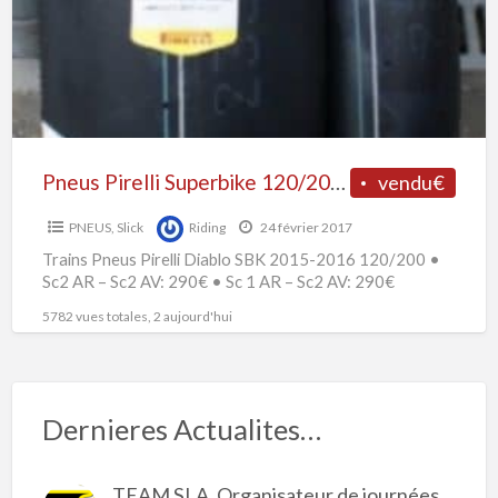
P
2015-
P
2016
S
Pneus Pirelli Superbike 120/200 2015-2016
vendu€
PNEUS
,
Slick
Riding
24 février 2017
Trains Pneus Pirelli Diablo SBK 2015-2016 120/200 •
Sc2 AR – Sc2 AV: 290€ • Sc 1 AR – Sc2 AV: 290€
5782 vues totales, 2 aujourd'hui
Dernieres Actualites…
TEAM SLA, Organisateur de journées