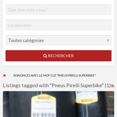
RECHERCHER
ANNONCES AVEC LE MOT-CLÉ "PNEUS PIRELLI SUPERBIKE"
Listings tagged with "Pneus Pirelli Superbike" (1)
R
F
Pneus
f
Pirelli
a
Superbike
t
120/200