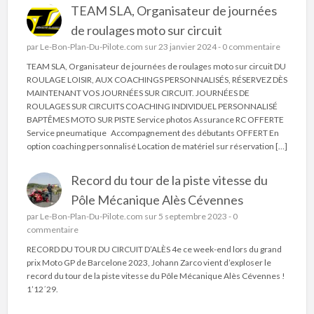
TEAM SLA, Organisateur de journées
de roulages moto sur circuit
par
Le-Bon-Plan-Du-Pilote.com
sur 23 janvier 2024 -
0 commentaire
TEAM SLA, Organisateur de journées de roulages moto sur circuit DU
ROULAGE LOISIR, AUX COACHINGS PERSONNALISÉS, RÉSERVEZ DÈS
MAINTENANT VOS JOURNÉES SUR CIRCUIT. JOURNÉES DE
ROULAGES SUR CIRCUITS COACHING INDIVIDUEL PERSONNALISÉ
BAPTÊMES MOTO SUR PISTE Service photos Assurance RC OFFERTE
Service pneumatique Accompagnement des débutants OFFERT En
option coaching personnalisé Location de matériel sur réservation […]
Record du tour de la piste vitesse du
Pôle Mécanique Alès Cévennes
par
Le-Bon-Plan-Du-Pilote.com
sur 5 septembre 2023 -
0
commentaire
RECORD DU TOUR DU CIRCUIT D’ALÈS 4e ce week-end lors du grand
prix Moto GP de Barcelone 2023, Johann Zarco vient d’exploser le
record du tour de la piste vitesse du Pôle Mécanique Alès Cévennes !
1’12´29.