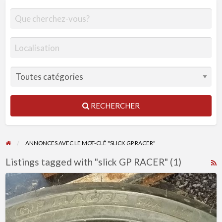
RECHERCHER
ANNONCES AVEC LE MOT-CLÉ "SLICK GP RACER"
Listings tagged with "slick GP RACER" (1)
R
F
Pneus
f
slick
a
Dunlop
t
GP