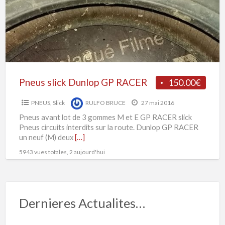
s
RACER
Pneus slick Dunlop GP RACER
150.00€
PNEUS
,
Slick
RULFO BRUCE
27 mai 2016
Pneus avant lot de 3 gommes M et E GP RACER slick
Pneus circuits interdits sur la route. Dunlop GP RACER
un neuf (M) deux
[…]
5943 vues totales, 2 aujourd'hui
Dernieres Actualites…