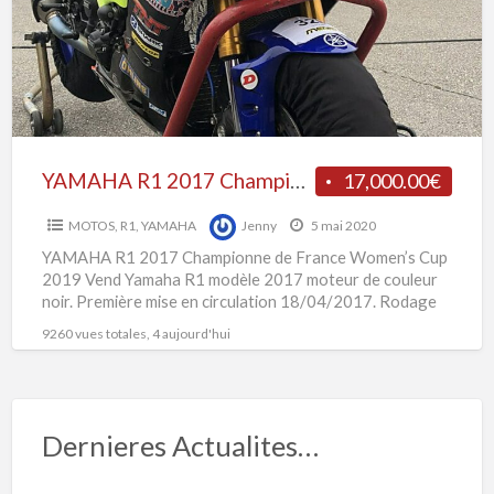
W
de
C
France
2
2019
YAMAHA R1 2017 Championne de France 2019
17,000.00€
MOTOS
,
R1
,
YAMAHA
Jenny
5 mai 2020
YAMAHA R1 2017 Championne de France Women’s Cup
2019 Vend Yamaha R1 modèle 2017 moteur de couleur
noir. Première mise en circulation 18/04/2017. Rodage
de
[…]
9260 vues totales, 4 aujourd'hui
Dernieres Actualites…