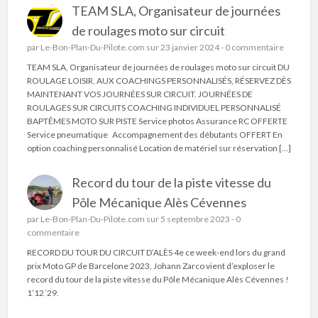
TEAM SLA, Organisateur de journées
de roulages moto sur circuit
par
Le-Bon-Plan-Du-Pilote.com
sur 23 janvier 2024 -
0 commentaire
TEAM SLA, Organisateur de journées de roulages moto sur circuit DU
ROULAGE LOISIR, AUX COACHINGS PERSONNALISÉS, RÉSERVEZ DÈS
MAINTENANT VOS JOURNÉES SUR CIRCUIT. JOURNÉES DE
ROULAGES SUR CIRCUITS COACHING INDIVIDUEL PERSONNALISÉ
BAPTÊMES MOTO SUR PISTE Service photos Assurance RC OFFERTE
Service pneumatique Accompagnement des débutants OFFERT En
option coaching personnalisé Location de matériel sur réservation […]
Record du tour de la piste vitesse du
Pôle Mécanique Alès Cévennes
par
Le-Bon-Plan-Du-Pilote.com
sur 5 septembre 2023 -
0
commentaire
RECORD DU TOUR DU CIRCUIT D’ALÈS 4e ce week-end lors du grand
prix Moto GP de Barcelone 2023, Johann Zarco vient d’exploser le
record du tour de la piste vitesse du Pôle Mécanique Alès Cévennes !
1’12´29.