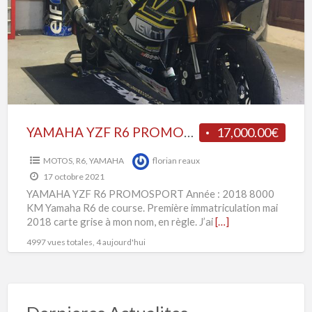
PROMOSPORT
Y
R
YAMAHA YZF R6 PROMOSPORT
17,000.00€
MOTOS
,
R6
,
YAMAHA
florian reaux
17 octobre 2021
YAMAHA YZF R6 PROMOSPORT Année : 2018 8000
KM Yamaha R6 de course. Première immatriculation mai
2018 carte grise à mon nom, en règle. J’ai
[…]
4997 vues totales, 4 aujourd'hui