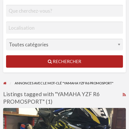
RECHERCHER
ANNONCES AVEC LE MOT-CLÉ "YAMAHA YZF R6 PROMOSPORT"
Listings tagged with "YAMAHA YZF R6
R
PROMOSPORT" (1)
F
f
YAMAHA
a
YZF
t
R6