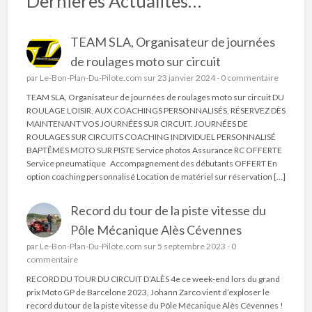
Dernieres Actualites…
TEAM SLA, Organisateur de journées
de roulages moto sur circuit
par
Le-Bon-Plan-Du-Pilote.com
sur 23 janvier 2024 -
0 commentaire
TEAM SLA, Organisateur de journées de roulages moto sur circuit DU
ROULAGE LOISIR, AUX COACHINGS PERSONNALISÉS, RÉSERVEZ DÈS
MAINTENANT VOS JOURNÉES SUR CIRCUIT. JOURNÉES DE
ROULAGES SUR CIRCUITS COACHING INDIVIDUEL PERSONNALISÉ
BAPTÊMES MOTO SUR PISTE Service photos Assurance RC OFFERTE
Service pneumatique Accompagnement des débutants OFFERT En
option coaching personnalisé Location de matériel sur réservation […]
Record du tour de la piste vitesse du
Pôle Mécanique Alès Cévennes
par
Le-Bon-Plan-Du-Pilote.com
sur 5 septembre 2023 -
0
commentaire
RECORD DU TOUR DU CIRCUIT D’ALÈS 4e ce week-end lors du grand
prix Moto GP de Barcelone 2023, Johann Zarco vient d’exploser le
record du tour de la piste vitesse du Pôle Mécanique Alès Cévennes !