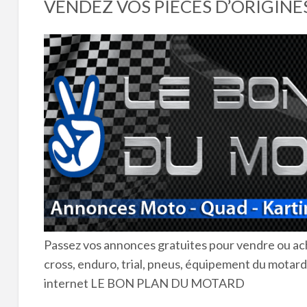
VENDEZ VOS PIÈCES D’ORIGIN
l
R
i
d
s
e
é
2
0
2
0
à
2
0
2
3
Passez vos annonces gratuites pour vendre ou ach
cross, enduro, trial, pneus, équipement du motard 
internet LE BON PLAN DU MOTARD