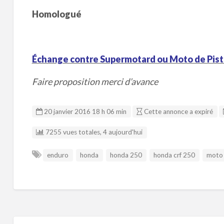
Homologué
Échange contre Supermotard ou Moto de Pis
Faire proposition merci d’avance
20 janvier 2016 18 h 06 min
Cette annonce a expiré
7255 vues totales, 4 aujourd'hui
enduro
honda
honda 250
honda crf 250
moto 