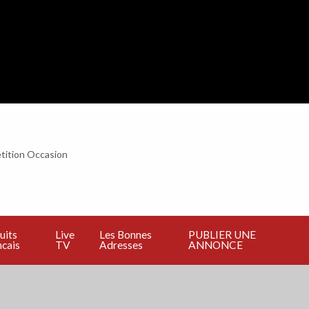
tition Occasion
BLIER
E
NNONCE
uits
Live
Les Bonnes
PUBLIER UNE
cais
TV
Adresses
ANNONCE