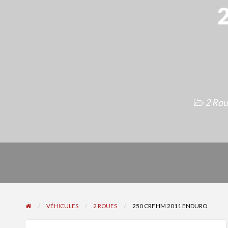
2 Rou
VÉHICULES
2 ROUES
250 CRF HM 2011 ENDURO