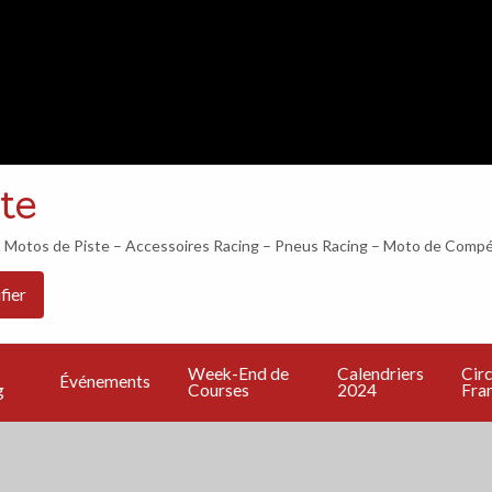
LES 24H DU MANS COMMENCENT DANS…
te
otos de Piste – Accessoires Racing – Pneus Racing – Moto de Compé
Les
PU
Calendriers
Circuits
Live
fier
Bonnes
UN
2024
Francais
TV
Adresses
A
Week-End de
Calendriers
Circ
Événements
g
Courses
2024
Fran