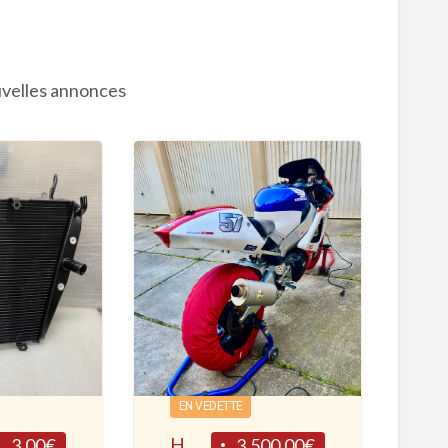
velles annonces
H
O
N
D
A
EN VEDETTE
C
HONDA CBR 929 Piste
3.00€
3,500.00€