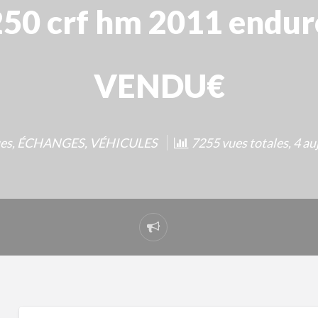
250 crf hm 2011 endur
VENDU€
es
,
ÉCHANGES
,
VÉHICULES
7255 vues totales, 4 au
Signaler
un
problème