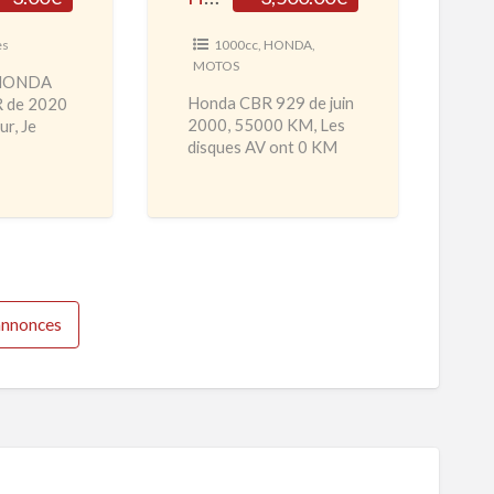
B
R
es
1000cc
,
HONDA
,
MOTOS
9
 HONDA
2
Honda CBR 929 de juin
 de 2020
2000, 55000 KM, Les
r, Je
9
disques AV ont 0 KM
olonne de
P
ainsi que les joints spi
plète
i
de fourche. marche très
…]
bien, ne
[…]
s
t
e
'annonces