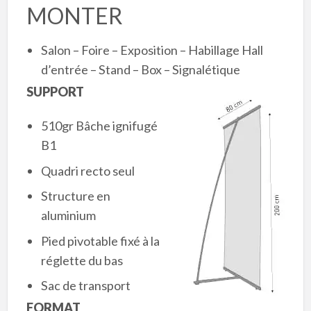
MONTER
Salon – Foire – Exposition – Habillage Hall
d’entrée – Stand – Box – Signalétique
SUPPORT
510gr Bâche ignifugé
B1
Quadri recto seul
Structure en
aluminium
Pied pivotable fixé à la
réglette du bas
Sac de transport
FORMAT