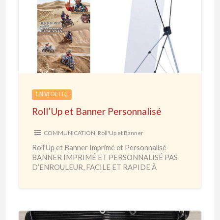
o
l
l
’
U
p
e
EN VEDETTE
t
Roll’Up et Banner Personnalisé
B
a
COMMUNICATION
,
Roll'Up et Banner
n
Roll’Up et Banner Imprimé et Personnalisé
n
BANNER IMPRIMÉ ET PERSONNALISÉ PAS
e
D’ENROULEUR, FACILE ET RAPIDE À
MONTER Salon – Foire – Exposition – Habillage
r
Hall
[…]
P
e
r