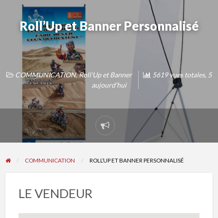
Roll’Up et Banner Personnalisé
COMMUNICATION
,
Roll'Up et Banner
5619 vues totales, 5
aujourd'hui
Signaler
un
problème
COMMUNICATION
ROLL’UP ET BANNER PERSONNALISÉ
LE VENDEUR