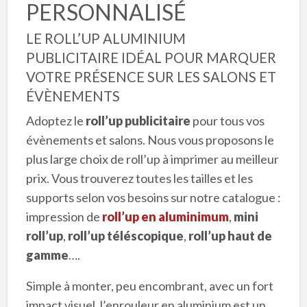
PERSONNALISÉ
LE ROLL’UP ALUMINIUM
PUBLICITAIRE
IDÉAL POUR MARQUER
VOTRE PRÉSENCE SUR LES SALONS ET
ÉVÈNEMENTS
Adoptez le
roll’up publicitaire
pour tous vos
évènements et salons. Nous vous proposons le
plus large choix de roll’up à imprimer au meilleur
prix. Vous trouverez toutes les tailles et les
supports selon vos besoins sur notre catalogue :
impression de
roll’up en aluminimum
,
mini
roll’up
,
roll’up téléscopique
,
roll’up haut de
gamme
….
Simple à monter, peu encombrant, avec un fort
impact visuel, l’enrouleur en aluminium est un