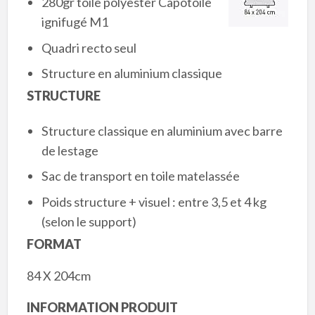
280gr toile polyester Capotoile
ignifugé M1
Quadri recto seul
Structure en aluminium classique
STRUCTURE
Structure classique en aluminium avec barre
de lestage
Sac de transport en toile matelassée
Poids structure + visuel : entre 3,5 et 4 kg
(selon le support)
FORMAT
84 X 204cm
INFORMATION PRODUIT