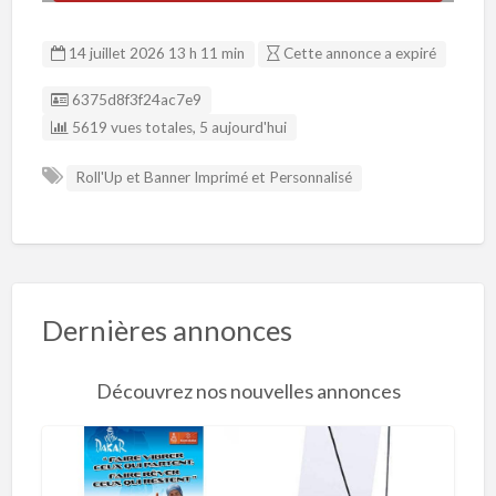
14 juillet 2026 13 h 11 min
Cette annonce a expiré
Listing ID
6375d8f3f24ac7e9
5619 vues totales, 5 aujourd'hui
Roll'Up et Banner Imprimé et Personnalisé
Dernières annonces
Découvrez nos nouvelles annonces
R