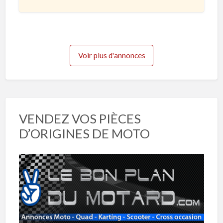
t
2
e
3
Voir plus d'annonces
VENDEZ VOS PIÈCES
D’ORIGINES DE MOTO