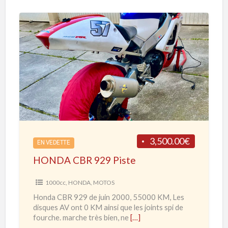
B
R
1
H
0
O
0
N
0
D
R
A
R
C
d
B
e
R
3,500.00€
2
EN VEDETTE
9
0
HONDA CBR 929 Piste
2
2
9
1000cc
,
HONDA
,
MOTOS
0
P
Honda CBR 929 de juin 2000, 55000 KM, Les
à
i
disques AV ont 0 KM ainsi que les joints spi de
2
s
fourche. marche très bien, ne
[…]
0