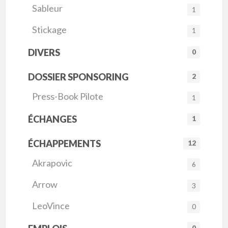
Sableur
1
Stickage
1
DIVERS
0
DOSSIER SPONSORING
2
Press-Book Pilote
1
ÉCHANGES
1
ÉCHAPPEMENTS
12
Akrapovic
6
Arrow
3
LeoVince
0