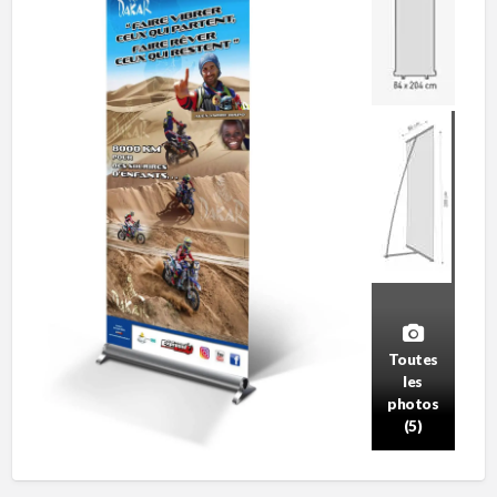
Toutes
les
photos
(5)