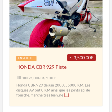
1
H
0
O
0
N
0
D
R
A
R
C
d
B
e
R
3,500.00€
2
EN VEDETTE
9
0
HONDA CBR 929 Piste
2
2
9
1000cc
,
HONDA
,
MOTOS
0
P
Honda CBR 929 de juin 2000, 55000 KM, Les
à
i
disques AV ont 0 KM ainsi que les joints spi de
2
s
fourche. marche très bien, ne
[…]
0
t
2
e