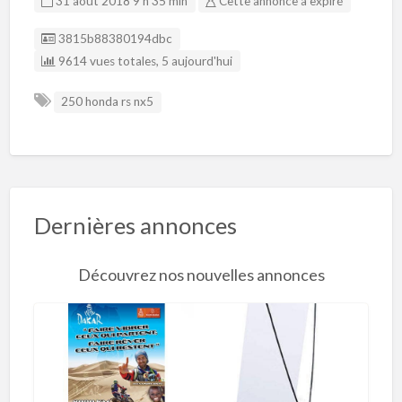
31 août 2018 9 h 35 min
Cette annonce a expiré
Listing ID
3815b88380194dbc
9614 vues totales, 5 aujourd'hui
250 honda rs nx5
Dernières annonces
Découvrez nos nouvelles annonces
R
o
l