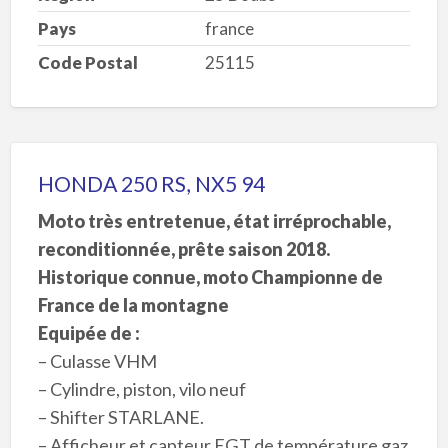
Pays
france
Code Postal
25115
HONDA 250 RS, NX5 94
Moto très entretenue, état irréprochable,
reconditionnée, prête saison 2018.
Historique connue, moto Championne de
France de la montagne
Equipée de :
– Culasse VHM
– Cylindre, piston, vilo neuf
– Shifter STARLANE.
– Afficheur et capteur EGT de température gaz