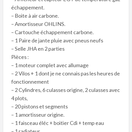
échappement.
– Boite à air carbone.
– Amortisseur OHLINS.
– Cartouche échappement carbone.
– 1 Paire de jante pluie avec pneus neufs
– Selle JHA en 2 parties
Pièces :
– 1 moteur complet avec allumage
– 2 Vilos + 1 dont je ne connais pas les heures de
fonctionnement
– 2 Cylindres, 6 culasses origine, 2 culasses avec
4 plots,
– 20 pistons et segments
– 1 amortisseur origine.
– 1 faisceau éléc + boitier Cdi + temp eau
– 1 radiateur