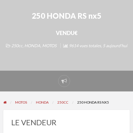
250 HONDA RS nx5
VENDU€
250cc
,
HONDA
,
MOTOS
9614 vues totales, 5 aujourd'hui
Signaler
un
problème
MOTOS
HONDA
250CC
250 HONDA RS NX5
LE VENDEUR