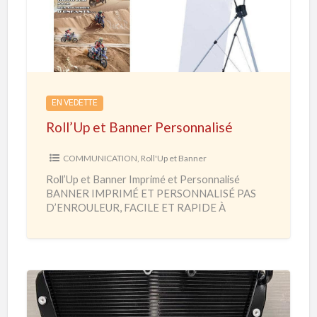
l
’
U
p
e
EN VEDETTE
t
Roll’Up et Banner Personnalisé
B
a
COMMUNICATION
,
Roll'Up et Banner
n
Roll’Up et Banner Imprimé et Personnalisé
n
BANNER IMPRIMÉ ET PERSONNALISÉ PAS
e
D’ENROULEUR, FACILE ET RAPIDE À
MONTER Salon – Foire – Exposition – Habillage
r
Hall
[…]
P
e
r
s
P