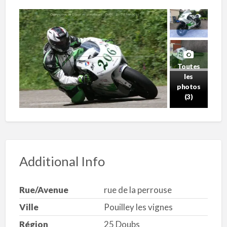
Toutes
les
photos
(3)
Additional Info
Rue/Avenue
rue de la perrouse
Ville
Pouilley les vignes
Région
25 Doubs