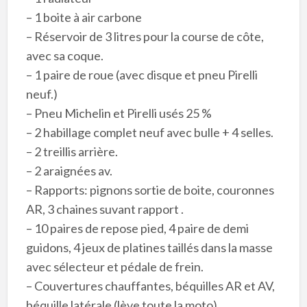
– 1 boite à air carbone
– Réservoir de 3 litres pour la course de côte,
avec sa coque.
– 1 paire de roue (avec disque et pneu Pirelli
neuf.)
– Pneu Michelin et Pirelli usés 25 %
– 2 habillage complet neuf avec bulle + 4 selles.
– 2 treillis arrière.
– 2 araignées av.
– Rapports: pignons sortie de boite, couronnes
AR, 3 chaines suvant rapport .
– 10 paires de repose pied, 4 paire de demi
guidons, 4 jeux de platines taillés dans la masse
avec sélecteur et pédale de frein.
– Couvertures chauffantes, béquilles AR et AV,
béquille latérale (lève toute la moto).