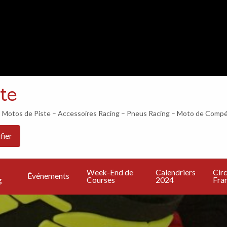
LES 24H DU MANS COMMENCENT DANS…
te
otos de Piste – Accessoires Racing – Pneus Racing – Moto de Compé
Les
PU
Calendriers
Circuits
Live
fier
Bonnes
UN
2024
Francais
TV
Adresses
A
Week-End de
Calendriers
Circ
Événements
g
Courses
2024
Fran