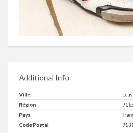
Additional Info
Ville
Leuv
Région
91 E
Pays
fran
Code Postal
913