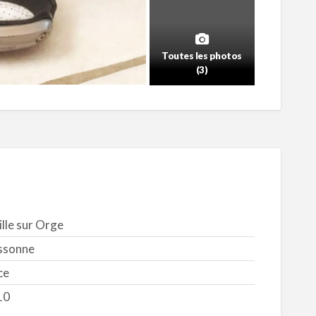
Toutes les photos
(3)
ille sur Orge
ssonne
ce
10