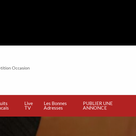
tition Occasion
BLIER
E
NNONCE
uits
Live
Les Bonnes
PUBLIER UNE
cais
TV
Adresses
ANNONCE