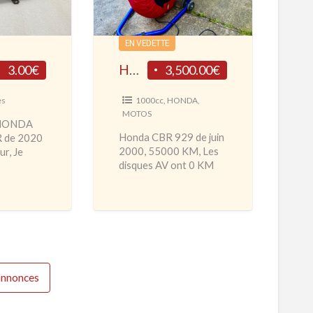
N
D
A
EN VEDETTE
C
HONDA CBR 929 Piste
3.00€
3,500.00€
B
R
es
1000cc
,
HONDA
,
MOTOS
9
 HONDA
2
Honda CBR 929 de juin
 de 2020
2000, 55000 KM, Les
r, Je
9
disques AV ont 0 KM
olonne de
P
ainsi que les joints spi
plète
i
de fourche. marche très
…]
bien, ne
[…]
s
t
e
'annonces