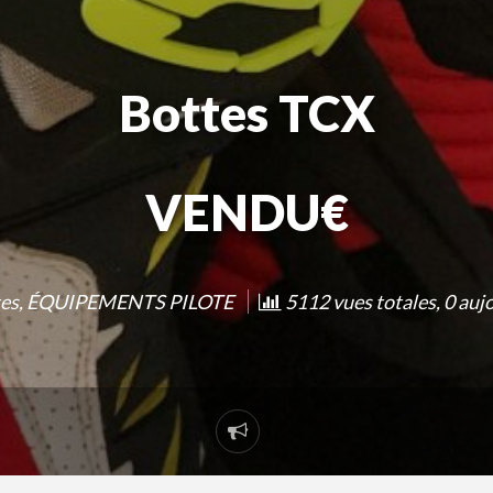
Bottes TCX
VENDU€
es
,
ÉQUIPEMENTS PILOTE
5112 vues totales, 0 auj
Signaler
un