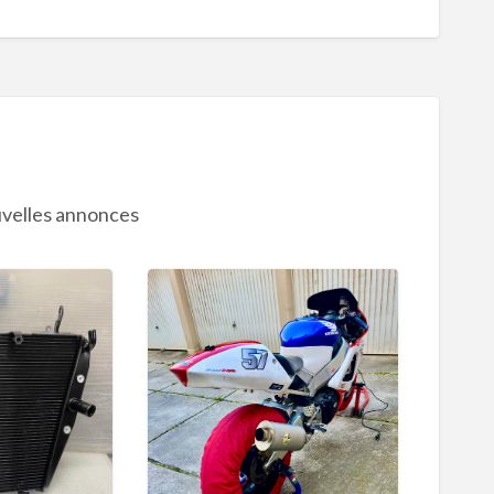
velles annonces
H
O