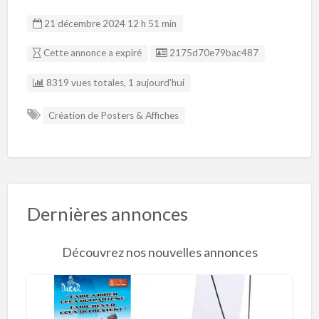
21 décembre 2024 12 h 51 min
Listing ID
Cette annonce a expiré
2175d70e79bac487
8319 vues totales, 1 aujourd'hui
Création de Posters & Affiches
Dernières annonces
Découvrez nos nouvelles annonces
R