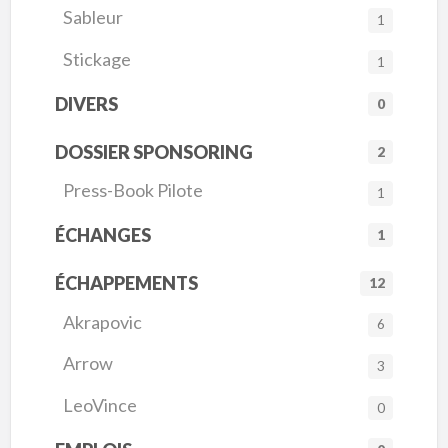
Sableur
1
Stickage
1
DIVERS
0
DOSSIER SPONSORING
2
Press-Book Pilote
1
ÉCHANGES
1
ÉCHAPPEMENTS
12
Akrapovic
6
Arrow
3
LeoVince
0