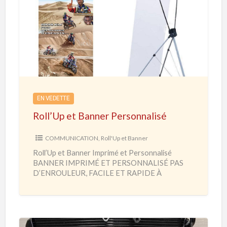
o
l
l
’
U
p
e
EN VEDETTE
t
Roll’Up et Banner Personnalisé
B
a
COMMUNICATION
,
Roll'Up et Banner
n
Roll’Up et Banner Imprimé et Personnalisé
n
BANNER IMPRIMÉ ET PERSONNALISÉ PAS
e
D’ENROULEUR, FACILE ET RAPIDE À
MONTER Salon – Foire – Exposition – Habillage
r
Hall
[…]
P
e
r