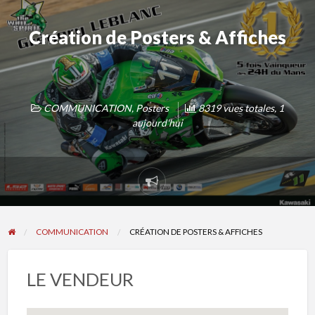
Création de Posters & Affiches
COMMUNICATION
,
Posters
8319 vues totales, 1
aujourd'hui
Signaler
un
problème
COMMUNICATION
CRÉATION DE POSTERS & AFFICHES
LE VENDEUR