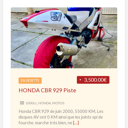
B
R
1
H
0
O
0
N
0
D
R
A
R
C
d
B
e
R
3,500.00€
2
EN VEDETTE
9
0
HONDA CBR 929 Piste
2
2
9
1000cc
,
HONDA
,
MOTOS
0
P
Honda CBR 929 de juin 2000, 55000 KM, Les
à
i
disques AV ont 0 KM ainsi que les joints spi de
2
s
fourche. marche très bien, ne
[…]
0