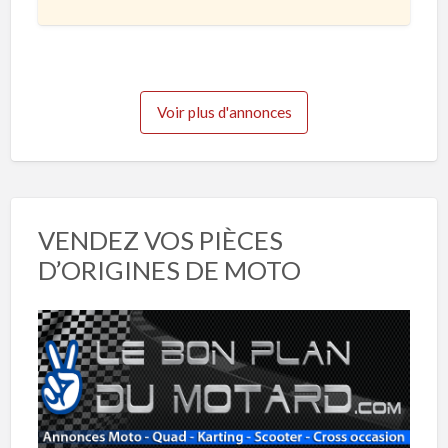
t
2
e
3
Voir plus d'annonces
VENDEZ VOS PIÈCES
D’ORIGINES DE MOTO